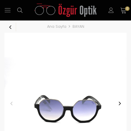
0
Ana Sayfa
BAYAN