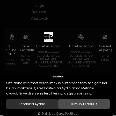
İletişim
Üye Girişi
Yeni Üyelik
%100
İade
Ücretsiz Kargo
Ücretsiz Kargo
Güvenli
Orijinal
Garantisi
Alışveriş
300 TL ve üzeri
300 TL ve üzeri
Ürün
ÜCRETSİZ KARGO.
ÜCRETSİZ KARGO.
15 gün
128bit
DİKKAT: İADE
DİKKAT: İADE
içinde
SSL ile
2 yıl
ÜRÜNLERİN KARGOSU
ÜRÜNLERİN KARGOSU
iade
garanti
ALICIYA AİTTİR.
ALICIYA AİTTİR.
Size daha iyi hizmet verebilmek için internet sitemizde çerezler
kullanılmaktadır. Çerez Politikaları Aydınlatma Metni’ni
okuyabilir ve dilerseniz tercihlerinizi değiştirebilirsiniz.
© 2020
Eymen Optik Lens Limited Şirketi
. Tüm hakları saklıdır.
Tercihleri Ayarla
Tümünü Kabul Et
Gizlilik ve Çerez Politikası