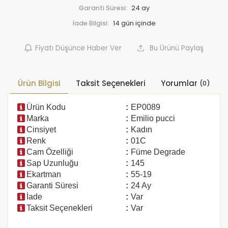
Garanti Süresi:
24 ay
İade Bilgisi:
Fiyatı Düşünce Haber Ver
Bu Ürünü Paylaş
Ürün Bilgisi
Taksit Seçenekleri
Yorumlar
(0)
Ürün Kodu
:
EP0089
Marka
:
Emilio pucci
Cinsiyet
:
Kadın
Renk
:
01C
Cam Özelliği
:
Füme Degrade
Sap Uzunluğu
:
145
Ekartman
:
55-19
Garanti Süresi
:
24 Ay
İade
:
Var
Taksit Seçenekleri
:
Var