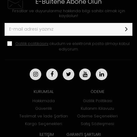
E-Bültene Abone Olun
Fırsatlar ve duyurularımız hakkında bilgi sahibi olmak için
kaydolun!
Gizlilik politikasını
okudum ve elektronik posta almayı kabul
ediyorum.
KURUMSAL
ÖDEME
Hakkımızda
Gizlilik Politikası
Güvenlik
Kullanım Kılavuzu
Teslimat ve İade Şartları
Ödeme Seçenekleri
Kargo Seçenekleri
Satış Sözleşmesi
İLETİŞİM
GARANTİ ŞARTLARI