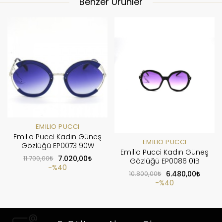
Benzer Ürünler
EMILIO PUCCI
Emilio Pucci Kadın Güneş
EMILIO PUCCI
Gözlüğü EP0073 90W
Emilio Pucci Kadın Güneş
11.700,00
7.020,00
Gözlüğü EP0086 01B
%40
10.800,00
6.480,00
%40