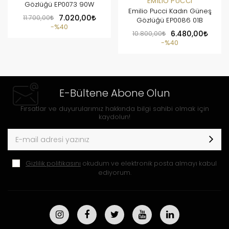
EMILIO PUCCI
Gözlüğü EP0073 90W
Emilio Pucci Kadın Güneş
11.700,00
7.020,00
Gözlüğü EP0086 01B
%40
10.800,00
6.480,00
%40
E-Bültene Abone Olun
Fırsatlar ve duyurularımız hakkında bilgi sahibi olmak için
kaydolun!
Gizlilik politikasını
okudum ve elektronik posta almayı kabul
ediyorum.