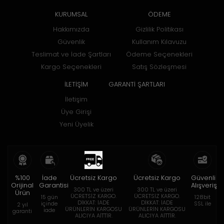
KURUMSAL
ÖDEME
Hakkımızda
Gizlilik Politikası
Güvenlik
Kullanım Kılavuzu
Teslimat ve İade Şartları
Ödeme Seçenekleri
Kargo Seçenekleri
Satış Sözleşmesi
İLETİŞİM
GARANTİ ŞARTLARI
İletişim
Üye Girişi
Yeni Üyelik
%100
İade
Ücretsiz Kargo
Ücretsiz Kargo
Güvenli
Orijinal
Garantisi
Alışveriş
300 TL ve üzeri
300 TL ve üzeri
Ürün
ÜCRETSİZ KARGO.
ÜCRETSİZ KARGO.
15 gün
128bit
DİKKAT: İADE
DİKKAT: İADE
içinde
SSL ile
2 yıl
ÜRÜNLERİN KARGOSU
ÜRÜNLERİN KARGOSU
iade
garanti
ALICIYA AİTTİR.
ALICIYA AİTTİR.