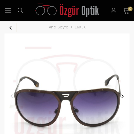
0
Ana Sayfa
ERKEK