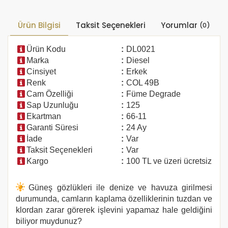
Ürün Bilgisi
Taksit Seçenekleri
Yorumlar
(0)
Ürün Kodu
:
DL0021
Marka
:
Diesel
Cinsiyet
:
Erkek
Renk
:
COL 49B
Cam Özelliği
:
Füme Degrade
Sap Uzunluğu
:
125
Ekartman
:
66-11
Garanti Süresi
:
24 Ay
İade
:
Var
Taksit Seçenekleri
:
Var
Kargo
:
100 TL ve üzeri ücretsiz
Güneş gözlükleri ile denize ve havuza girilmesi
durumunda, camların kaplama özelliklerinin tuzdan ve
klordan zarar görerek işlevini yapamaz hale geldiğini
biliyor muydunuz?