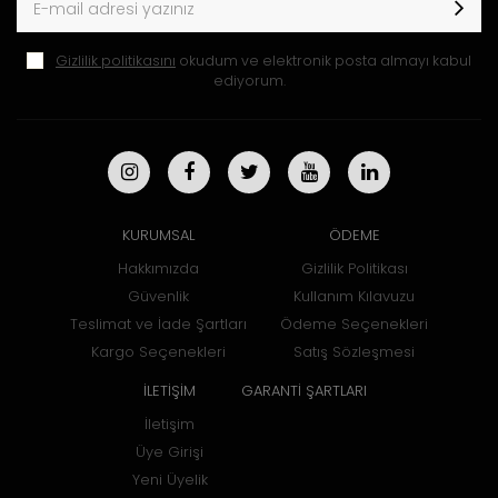
Gizlilik politikasını
okudum ve elektronik posta almayı kabul
ediyorum.
KURUMSAL
ÖDEME
Hakkımızda
Gizlilik Politikası
Güvenlik
Kullanım Kılavuzu
Teslimat ve İade Şartları
Ödeme Seçenekleri
Kargo Seçenekleri
Satış Sözleşmesi
İLETİŞİM
GARANTİ ŞARTLARI
İletişim
Üye Girişi
Yeni Üyelik