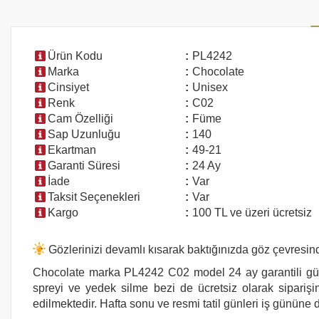
Ürün Kodu
:
PL4242
Marka
:
Chocolate
Cinsiyet
:
Unisex
Renk
:
C02
Cam Özelliği
:
Füme
Sap Uzunluğu
:
140
Ekartman
:
49-21
Garanti Süresi
:
24 Ay
İade
:
Var
Taksit Seçenekleri
:
Var
Kargo
:
100 TL ve üzeri ücretsiz
Gözlerinizi devamlı kısarak baktığınızda göz çevresind
Chocolate
marka
PL4242 C02
model 24 ay garantili gü
spreyi ve yedek silme bezi de ücretsiz olarak siparişin
edilmektedir. Hafta sonu ve resmi tatil günleri iş gününe d