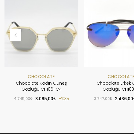
CHOCOLATE
CHOCOLAT
Chocolate Kadın Güneş
Chocolate Erkek
Gözlüğü CH1061 C4
Gözlüğü CH103
4.745,00
3.085,00
%35
3.747,00
2.436,00