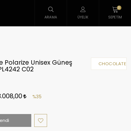
0
ARAMA
ÜYELIK
SEPETIM
 Polarize Unisex Güneş
CHOCOLATE
PL4242 C02
3.008,00
%35
endi