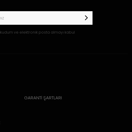
kudum ve elektronik posta almayı kabul
GARANTİ ŞARTLARI
k