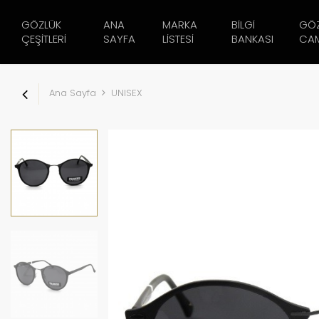
GÖZLÜK
ANA
MARKA
BILGI
GÖ
ÇEŞITLERI
SAYFA
LISTESI
BANKASI
CAM
Ana Sayfa
UNISEX