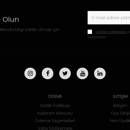
 Olun
kkında bilgi sahibi olmak için
Gizlilik politikasını
o
ediyorum.
ÖDEME
İLETİŞİM
Gizlilik Politikası
İletişim
Kullanım Kılavuzu
Üye Girişi
Ödeme Seçenekleri
Yeni Üyeli
Satış Sözleşmesi