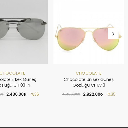
CHOCOLATE
CHOCOLATE
olate Erkek Güneş
Chocolate Unisex Güneş
zlüğü CH1031 4
Gözlüğü CH177 3
0
2.436,00
%35
4.496,00
2.922,00
%35