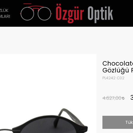
ZLÜK
LARI
Chocolate
Gözlüğü 
PL4242 C02
4.627,00
Tük