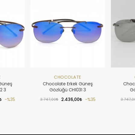
E
CHOCOLATE
 Güneş
Chocolate Erkek Güneş
Choc
2 3
Gözlüğü CH1031 3
Gö
%35
3.747,00
2.436,00
%35
3.747,0