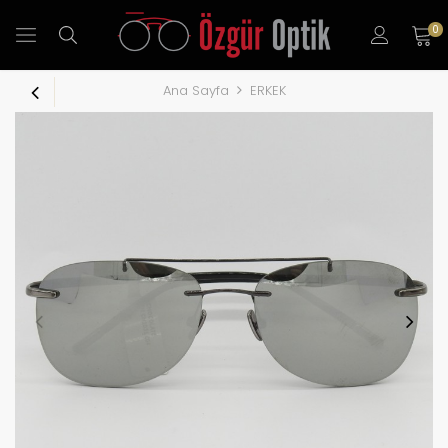
0
Ana Sayfa
ERKEK