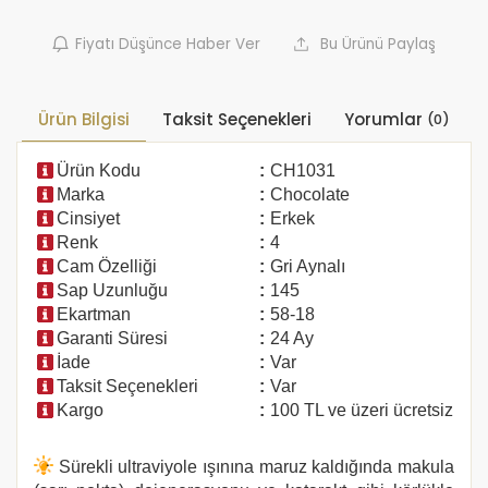
Fiyatı Düşünce Haber Ver
Bu Ürünü Paylaş
Ürün Bilgisi
Taksit Seçenekleri
Yorumlar
(0)
Ürün Kodu
:
CH1031
Marka
:
Chocolate
Cinsiyet
:
Erkek
Renk
:
4
Cam Özelliği
:
Gri Aynalı
Sap Uzunluğu
:
145
Ekartman
:
58-18
Garanti Süresi
:
24 Ay
İade
:
Var
Taksit Seçenekleri
:
Var
Kargo
:
100 TL ve üzeri ücretsiz
Sürekli ultraviyole ışınına maruz kaldığında makula