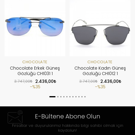
CHOCOLATE
CHOCOLATE
Chocolate Erkek Güneş
Chocolate Kadın Güneş
Gözlüğü CH1031 1
Gözlüğü CH1012 1
3.747,00
2.436,00
3.747,00
2.436,00
%35
%35
E-Bültene Abone Olun
Fırsatlar ve duyurularımız hakkında bilgi sahibi olmak için
kaydolun!