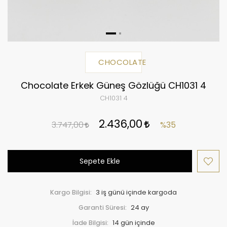
CHOCOLATE
Chocolate Erkek Güneş Gözlüğü CH1031 4
CH1031 4
2.436,00
3.747,00
%35
Sepete Ekle
Kargo Bilgisi:
3 iş günü içinde kargoda
Garanti Süresi:
24 ay
İade Bilgisi: