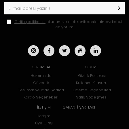
Gizlilik politikasını
okudum ve elektronik posta almayı kabul
ediyorum.
KURUMSAL
ÖDEME
Hakkımızda
Gizlilik Politikası
Güvenlik
Kullanım Kılavuzu
Teslimat ve İade Şartları
Ödeme Seçenekleri
Kargo Seçenekleri
Satış Sözleşmesi
İLETİŞİM
GARANTİ ŞARTLARI
İletişim
Üye Girişi