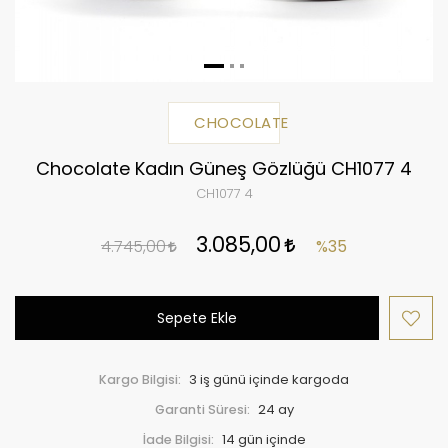
CHOCOLATE
Chocolate Kadın Güneş Gözlüğü CH1077 4
CH1077 4
3.085,00
4.745,00
%35
Sepete Ekle
Kargo Bilgisi:
3 iş günü içinde kargoda
Garanti Süresi:
24 ay
İade Bilgisi: