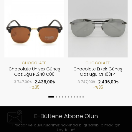
CHOCOLATE
CHOCOLATE
Chocolate Unisex Güneş
Chocolate Erkek Güneş
Gözlüğü PL248 C06
Gözlüğü CH1031 4
3.747,00
2.436,00
3.747,00
2.436,00
%35
%35
E-Bültene Abone Olun
Fırsatlar ve duyurularımız hakkında bilgi sahibi olmak için
kaydolun!