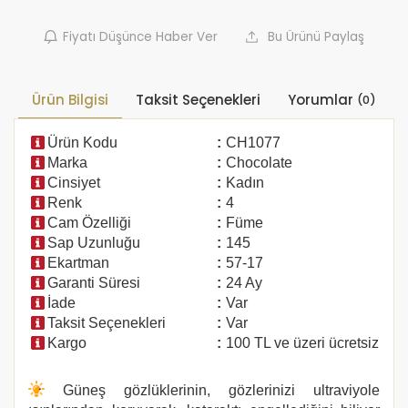
Fiyatı Düşünce Haber Ver
Bu Ürünü Paylaş
Ürün Bilgisi
Taksit Seçenekleri
Yorumlar
(0)
Ürün Kodu
:
CH1077
Marka
:
Chocolate
Cinsiyet
:
Kadın
Renk
:
4
Cam Özelliği
:
Füme
Sap Uzunluğu
:
145
Ekartman
:
57-17
Garanti Süresi
:
24 Ay
İade
:
Var
Taksit Seçenekleri
:
Var
Kargo
:
100 TL ve üzeri ücretsiz
Güneş gözlüklerinin, gözlerinizi ultraviyole