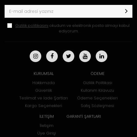
Gizlilik politikasını
okudum ve elektronik posta almayı kabul
ediyorum.
KURUMSAL
ÖDEME
Hakkımızda
Gizlilik Politikası
Güvenlik
Kullanım Kılavuzu
Teslimat ve İade Şartları
Ödeme Seçenekleri
Kargo Seçenekleri
Satış Sözleşmesi
İLETİŞİM
GARANTİ ŞARTLARI
İletişim
Üye Girişi