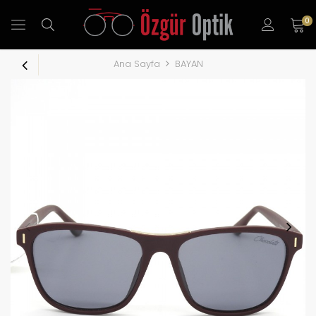
0
Ana Sayfa
BAYAN