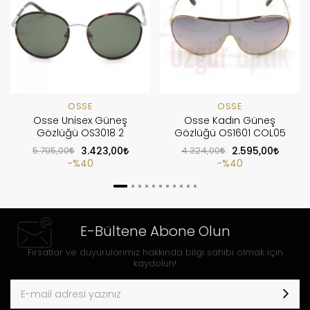
OSSE
OSSE
Osse Unisex Güneş
Osse Kadın Güneş
Gözlüğü OS3018 2
Gözlüğü OS1601 COL05
5.705,00
3.423,00
4.324,00
2.595,00
%40
%40
E-Bültene Abone Olun
Fırsatlar ve duyurularımız hakkında bilgi sahibi olmak için
kaydolun!