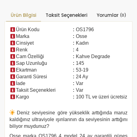
Ürün Bilgisi
Taksit Seçenekleri
Yorumlar
(0)
Ürün Kodu
:
OS1796
Marka
:
Osse
Cinsiyet
:
Kadın
Renk
:
4
Cam Özelliği
:
Kahve Degrade
Sap Uzunluğu
:
145
Ekartman
:
53-19
Garanti Süresi
:
24 Ay
İade
:
Var
Taksit Seçenekleri
:
Var
Kargo
:
100 TL ve üzeri ücretsiz
Deniz seviyesine göre yükseklik arttığında maruz
kaldığınız ultraviyole ışınlarının da seviyesinin arttığını
biliyor muydunuz?
Osse marka
OS1796 4
model 24 ay garantili güneş