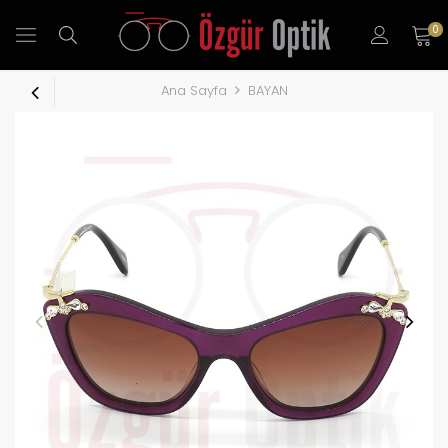
0
Ana Sayfa
BAYAN