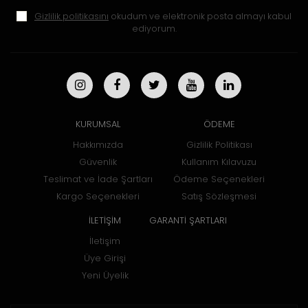
Gizlilik politikasını
okudum ve elektronik posta almayı kabul
ediyorum.
KURUMSAL
ÖDEME
Hakkımızda
Gizlilik Politikası
Güvenlik
Kullanım Kılavuzu
Teslimat ve İade Şartları
Ödeme Seçenekleri
Kargo Seçenekleri
Satış Sözleşmesi
İLETİŞİM
GARANTİ ŞARTLARI
İletişim
Üye Girişi
Yeni Üyelik