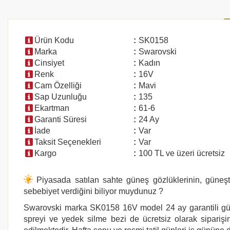
Ürün Kodu
:
SK0158
Marka
:
Swarovski
Cinsiyet
:
Kadın
Renk
:
16V
Cam Özelliği
:
Mavi
Sap Uzunluğu
:
135
Ekartman
:
61-6
Garanti Süresi
:
24 Ay
İade
:
Var
Taksit Seçenekleri
:
Var
Kargo
:
100 TL ve üzeri ücretsiz
Piyasada satılan sahte güneş gözlüklerinin, güneşten
sebebiyet verdiğini biliyor muydunuz ?
Swarovski
marka
SK0158 16V
model 24 ay garantili gün
spreyi ve yedek silme bezi de ücretsiz olarak siparişin