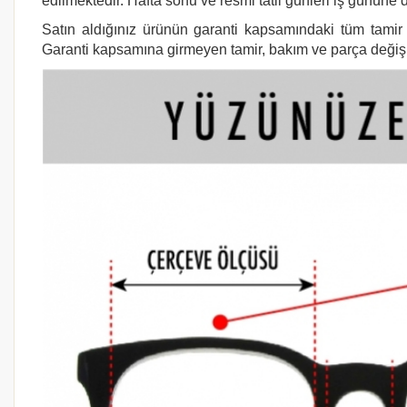
edilmektedir. Hafta sonu ve resmi tatil günleri iş gününe d
Satın aldığınız ürünün garanti kapsamındaki tüm tamir i
Garanti kapsamına girmeyen tamir, bakım ve parça değişimi