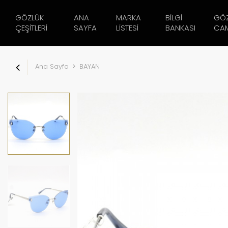
GÖZLÜK
ANA
MARKA
BILGI
GÖ
ÇEŞITLERI
SAYFA
LISTESI
BANKASI
CAM
Ana Sayfa
BAYAN