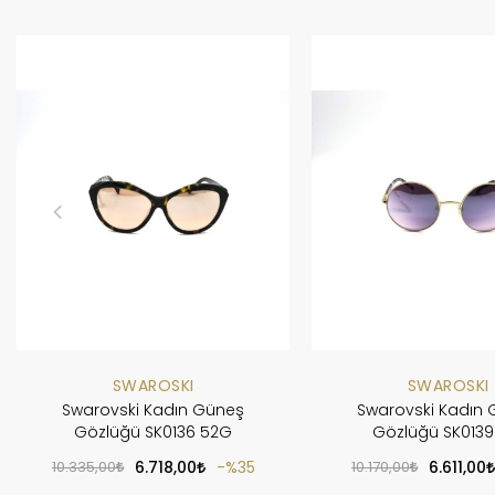
SWAROSKI
SWAROSKI
Swarovski Kadın Güneş
Swarovski Kadın
Gözlüğü SK0136 52G
Gözlüğü SK0139
10.335,00
6.718,00
%35
10.170,00
6.611,00