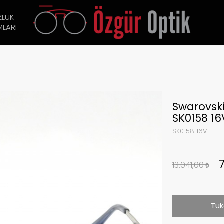
ZLÜK
LARI
Swarovsk
SK0158 16
SK0158 16V
13.041,00
Tük