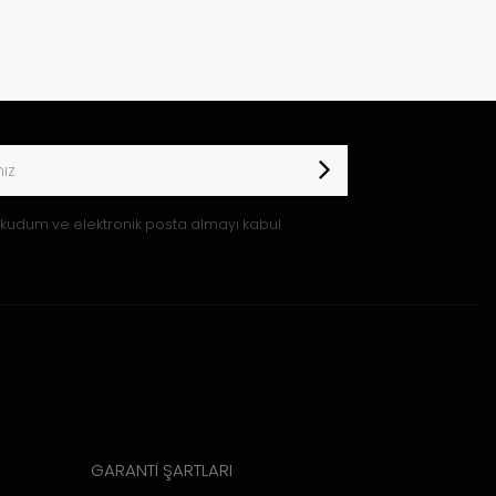
kudum ve elektronik posta almayı kabul
GARANTİ ŞARTLARI