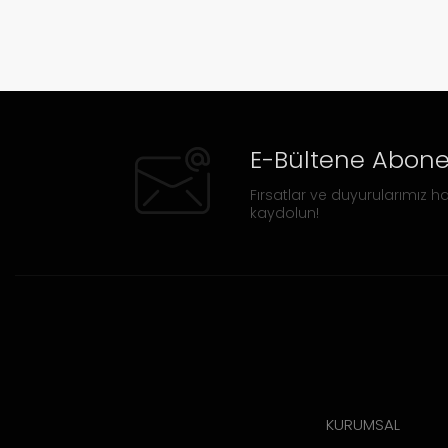
E-Bültene Abone
Fırsatlar ve duyurularımız ha
kaydolun!
KURUMSAL