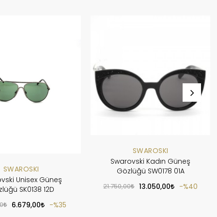
SWAROSKI
Swarovski Kadın Güneş
SWAROSKI
Gözlüğü SW0178 01A
vski Unisex Güneş
21.750,00
13.050,00
%40
lüğü SK0138 12D
00
6.679,00
%35