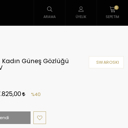
0
ARAMA
ÜYELIK
SEPETIM
i Kadın Güneş Gözlüğü
SWAROSKI
V
7.825,00
%40
endi