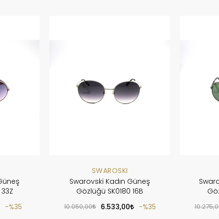
SWAROSKI
 Güneş
Swarovski Kadın Güneş
Swaro
 33Z
Gözlüğü SK0180 16B
Göz
%35
10.050,00
6.533,00
%35
10.275,