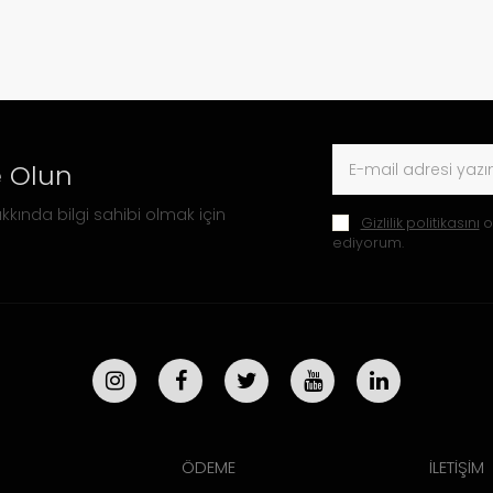
 Olun
kkında bilgi sahibi olmak için
Gizlilik politikasını
o
ediyorum.
ÖDEME
İLETİŞİM