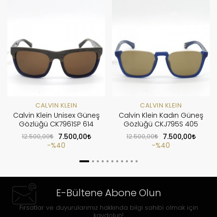
CALVIN KLEIN
CALVIN KLEIN
Calvin Klein Unisex Güneş
Calvin Klein Kadın Güneş
Gözlüğü CK7961SP 614
Gözlüğü CKJ795S 405
12.500,00
7.500,00
12.500,00
7.500,00
%40
%40
E-Bültene Abone Olun
Fırsatlar ve duyurularımız hakkında bilgi sahibi olmak için
kaydolun!