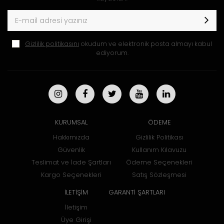
Gizlilik politikasını
okudum ve elektronik posta almayı kabul
ediyorum.
KURUMSAL
ÖDEME
Hakkımızda
Gizlilik Politikası
Güvenlik
Kullanım Kılavuzu
Teslimat ve İade Şartları
Ödeme Seçenekleri
Kargo Seçenekleri
Satış Sözleşmesi
İLETİŞİM
GARANTİ ŞARTLARI
İletişim
Üye Girişi