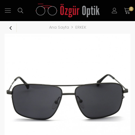
0
Ana Sayfa
ERKEK