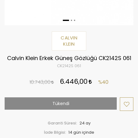
CALVIN
KLEIN
Calvin Klein Erkek Güneş Gözlüğü CK2142S 061
CK2142S 061
6.446,00
10.743,00
%40
Tükendi
Garanti Süresi:
24 ay
İade Bilgisi: