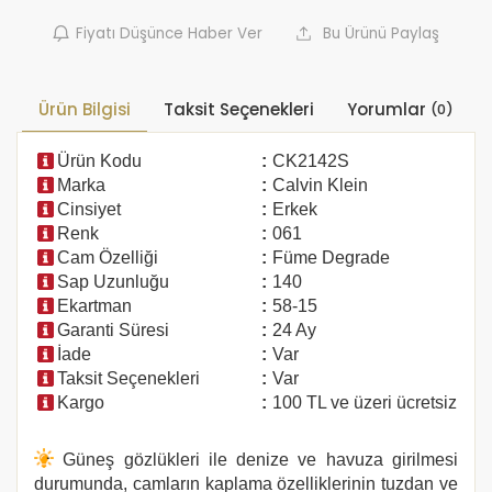
Fiyatı Düşünce Haber Ver
Bu Ürünü Paylaş
Ürün Bilgisi
Taksit Seçenekleri
Yorumlar
(0)
Ürün Kodu
:
CK2142S
Marka
:
Calvin Klein
Cinsiyet
:
Erkek
Renk
:
061
Cam Özelliği
:
Füme Degrade
Sap Uzunluğu
:
140
Ekartman
:
58-15
Garanti Süresi
:
24 Ay
İade
:
Var
Taksit Seçenekleri
:
Var
Kargo
:
100 TL ve üzeri ücretsiz
Güneş gözlükleri ile denize ve havuza girilmesi
durumunda, camların kaplama özelliklerinin tuzdan ve