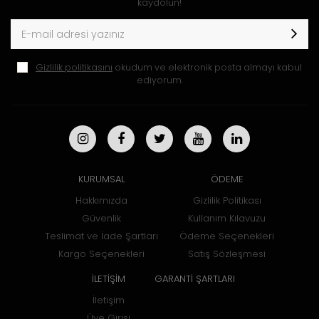
kaydolun!
Gizlilik politikasını
okudum ve elektronik posta almayı kabul
ediyorum.
KURUMSAL
ÖDEME
Hakkımızda
Gizlilik Politikası
Güvenlik
Kullanım Kılavuzu
Teslimat ve İade Şartları
Ödeme Seçenekleri
Kargo Seçenekleri
Satış Sözleşmesi
İLETİŞİM
GARANTİ ŞARTLARI
İletişim
Üye Girişi