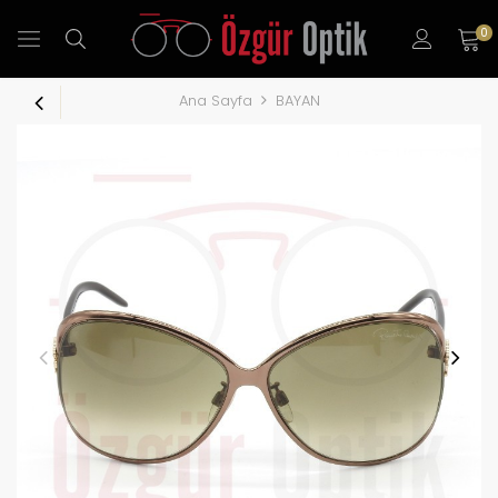
0
Ana Sayfa
BAYAN