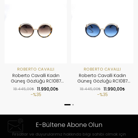
ROBERTO CAVALLI
ROBERTO CAVALLI
Roberto Cavalli Kadın
Roberto Cavalli Kadın
Güneş Gözlüğü RC1087
Güneş Gözlüğü RC1087
52G
92W
18.445,00
11.990,00
18.445,00
11.990,00
%35
%35
E-Bültene Abone Olun
Fırsatlar ve duyurularımız hakkında bilgi sahibi olmak için