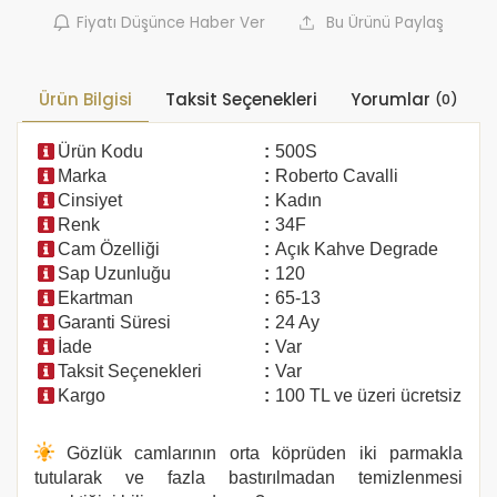
Fiyatı Düşünce Haber Ver
Bu Ürünü Paylaş
Ürün Bilgisi
Taksit Seçenekleri
Yorumlar
(0)
Ürün Kodu
:
500S
Marka
:
Roberto Cavalli
Cinsiyet
:
Kadın
Renk
:
34F
Cam Özelliği
:
Açık Kahve Degrade
Sap Uzunluğu
:
120
Ekartman
:
65-13
Garanti Süresi
:
24 Ay
İade
:
Var
Taksit Seçenekleri
:
Var
Kargo
:
100 TL ve üzeri ücretsiz
Gözlük camlarının orta köprüden iki parmakla
tutularak ve fazla bastırılmadan temizlenmesi