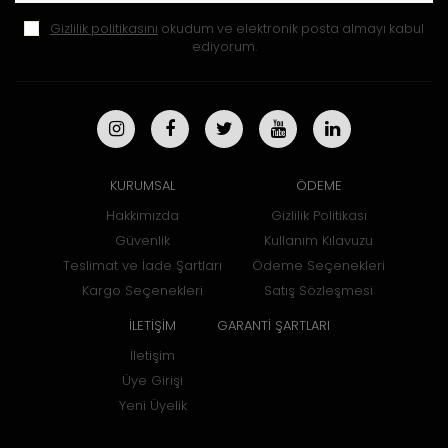
Gizlilik politikasını
okudum ve elektronik posta almayı kabul
ediyorum.
KURUMSAL
ÖDEME
Hakkımızda
Gizlilik Politikası
Güvenlik
Kullanım Kılavuzu
Teslimat ve İade Şartları
Ödeme Seçenekleri
Kargo Seçenekleri
Satış Sözleşmesi
İLETİŞİM
GARANTİ ŞARTLARI
İletişim
Üye Girişi
Yeni Üyelik