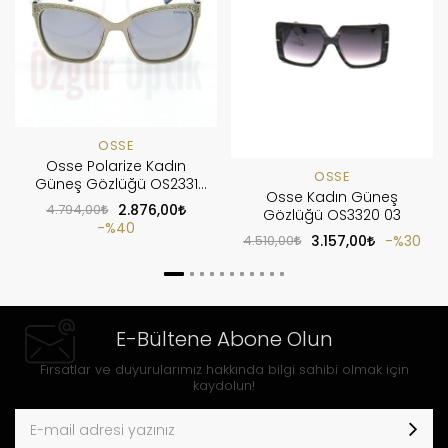
OSSE
Osse Polarize Kadın
OSSE
Güneş Gözlüğü OS2331
Osse Kadın Güneş
C2
4.794,00
2.876,00
Gözlüğü OS3320 03
%40
4.510,00
3.157,00
%30
E-Bültene Abone Olun
Fırsatlar ve duyurularımız hakkında bilgi sahibi olmak için
kaydolun!