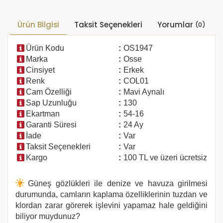
Ürün Bilgisi
Taksit Seçenekleri
Yorumlar
(0)
Ürün Kodu
:
OS1947
Marka
:
Osse
Cinsiyet
:
Erkek
Renk
:
COL01
Cam Özelliği
:
Mavi Aynalı
Sap Uzunluğu
:
130
Ekartman
:
54-16
Garanti Süresi
:
24 Ay
İade
:
Var
Taksit Seçenekleri
:
Var
Kargo
:
100 TL ve üzeri ücretsiz
Güneş gözlükleri ile denize ve havuza girilmesi
durumunda, camların kaplama özelliklerinin tuzdan ve
klordan zarar görerek işlevini yapamaz hale geldiğini
biliyor muydunuz?