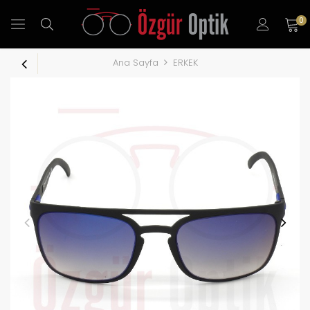
0
Ana Sayfa
ERKEK