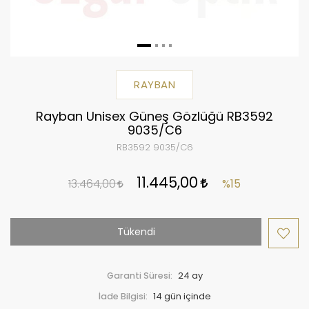
RAYBAN
Rayban Unisex Güneş Gözlüğü RB3592
9035/C6
RB3592 9035/C6
11.445,00
13.464,00
%15
Tükendi
Garanti Süresi:
24 ay
İade Bilgisi: