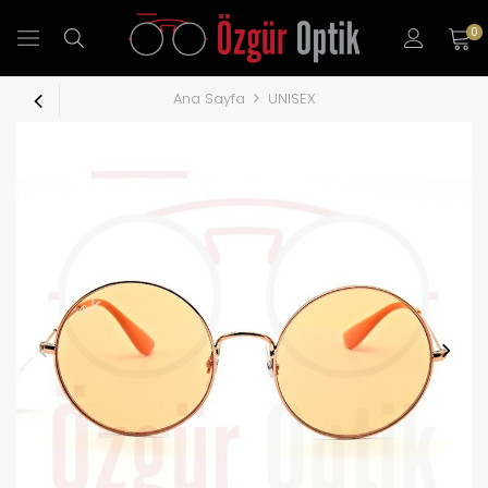
0
Ana Sayfa
UNISEX