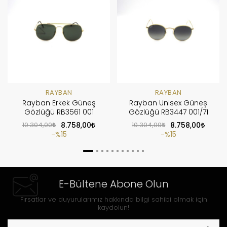
RAYBAN
RAYBAN
Rayban Erkek Güneş
Rayban Unisex Güneş
Gözlüğü RB3561 001
Gözlüğü RB3447 001/71
10.304,00
8.758,00
10.304,00
8.758,00
%15
%15
E-Bültene Abone Olun
Fırsatlar ve duyurularımız hakkında bilgi sahibi olmak için
kaydolun!