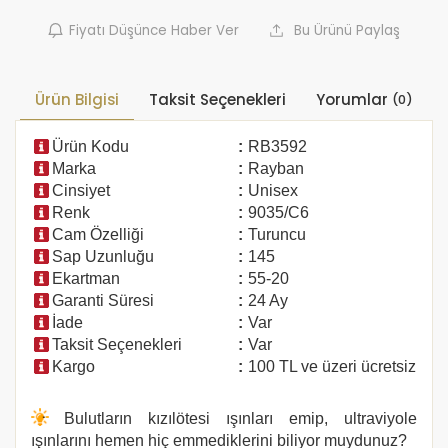
Fiyatı Düşünce Haber Ver
Bu Ürünü Paylaş
Ürün Bilgisi
Taksit Seçenekleri
Yorumlar
(0)
Ürün Kodu
:
RB3592
Marka
:
Rayban
Cinsiyet
:
Unisex
Renk
:
9035/C6
Cam Özelliği
:
Turuncu
Sap Uzunluğu
:
145
Ekartman
:
55-20
Garanti Süresi
:
24 Ay
İade
:
Var
Taksit Seçenekleri
:
Var
Kargo
:
100 TL ve üzeri ücretsiz
Bulutların kızılötesi ışınları emip, ultraviyole
ışınlarını hemen hiç emmediklerini biliyor muydunuz?