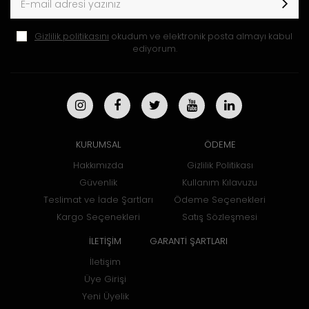
Gizlilik politikasını
okudum ve elektronik posta almayı kabul
ediyorum.
KURUMSAL
ÖDEME
Hakkımızda
Gizlilik Politikası
Güvenlik
Kullanım Kılavuzu
Teslimat ve İade Şartları
Ödeme Seçenekleri
Kargo Seçenekleri
Satış Sözleşmesi
İLETİŞİM
GARANTİ ŞARTLARI
İletişim
Üye Girişi
Yeni Üyelik