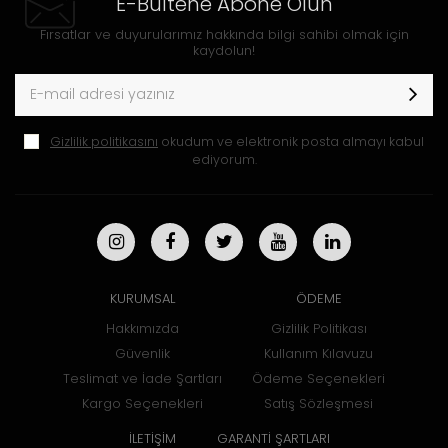
E-Bültene Abone Olun
Fırsatlar ve duyurularımız hakkında bilgi sahibi olmak için
kaydolun!
Gizlilik politikasını
okudum ve elektronik posta almayı kabul
ediyorum.
KURUMSAL
ÖDEME
Hakkımızda
Gizlilik Politikası
Güvenlik
Kullanım Kılavuzu
Teslimat ve İade Şartları
Ödeme Seçenekleri
Kargo Seçenekleri
Satış Sözleşmesi
İLETİŞİM
GARANTİ ŞARTLARI