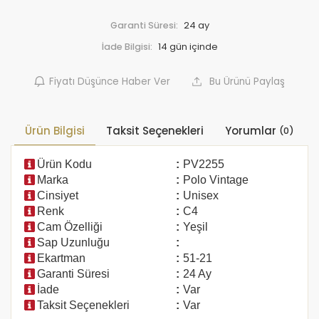
Garanti Süresi:
24 ay
İade Bilgisi:
Fiyatı Düşünce Haber Ver
Bu Ürünü Paylaş
Ürün Bilgisi
Taksit Seçenekleri
Yorumlar
(0)
Ürün Kodu
:
PV2255
Marka
:
Polo Vintage
Cinsiyet
:
Unisex
Renk
:
C4
Cam Özelliği
:
Yeşil
Sap Uzunluğu
:
Ekartman
:
51-21
Garanti Süresi
:
24 Ay
İade
:
Var
Taksit Seçenekleri
:
Var