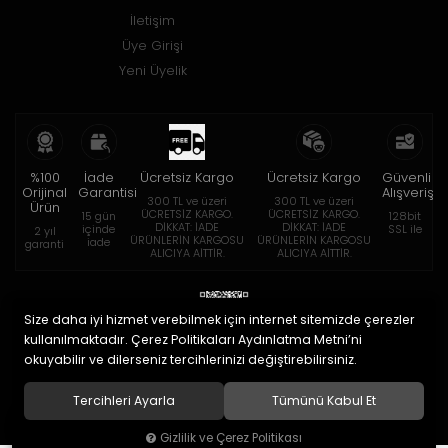
İletişim
Üye Girişi
Yeni Üyelik
%100
İade
Ücretsiz Kargo
Ücretsiz Kargo
Güvenli
Orijinal
Garantisi
Alışveriş
300 TL ve üzeri
300 TL ve üzeri
Ürün
ÜCRETSİZ KARGO.
ÜCRETSİZ KARGO.
15 gün
128bit
DİKKAT: İADE
DİKKAT: İADE
içinde
SSL ile
2 yıl
ÜRÜNLERİN KARGOSU
ÜRÜNLERİN KARGOSU
iade
garanti
ALICIYA AİTTİR.
ALICIYA AİTTİR.
Size daha iyi hizmet verebilmek için internet sitemizde çerezler
kullanılmaktadır. Çerez Politikaları Aydınlatma Metni’ni
okuyabilir ve dilerseniz tercihlerinizi değiştirebilirsiniz.
© 2020
Eymen Optik Lens Limited Şirketi
. Tüm hakları saklıdır.
Tercihleri Ayarla
Tümünü Kabul Et
Gizlilik ve Çerez Politikası