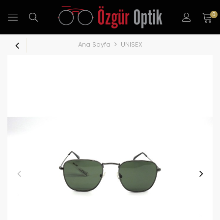
0
Ana Sayfa
UNISEX