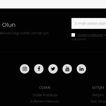
 Olun
kkında bilgi sahibi olmak için
Gizlilik politikasını
o
ediyorum.
ÖDEME
İLETİŞİM
Gizlilik Politikası
İletişim
Kullanım Kılavuzu
Üye Girişi