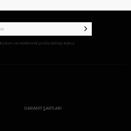
kudum ve elektronik posta almayı kabul
GARANTİ ŞARTLARI