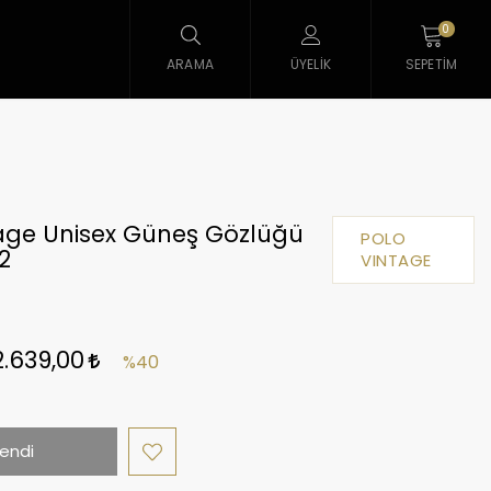
0
ARAMA
ÜYELIK
SEPETIM
tage Unisex Güneş Gözlüğü
POLO
2
VINTAGE
2.639,00
%40
endi