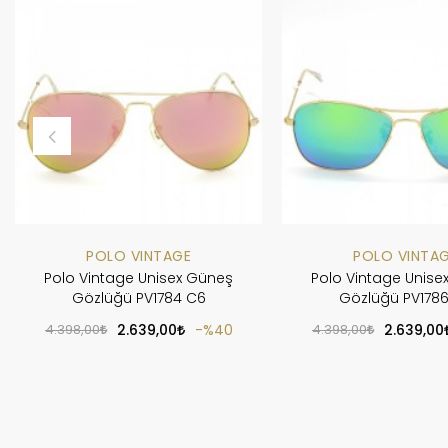
POLO VINTAGE
POLO VINTA
Polo Vintage Unisex Güneş
Polo Vintage Unise
Gözlüğü PV1784 C6
Gözlüğü PV178
4.398,00
2.639,00
%40
4.398,00
2.639,00