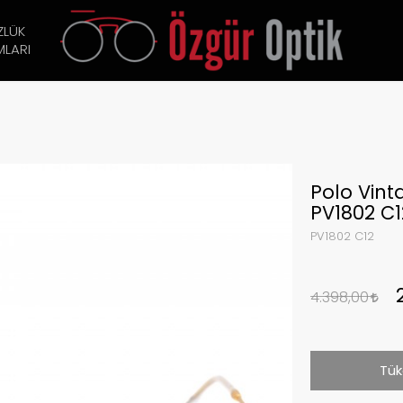
ZLÜK
LARI
Polo Vin
PV1802 C1
PV1802 C12
4.398,00
Tük