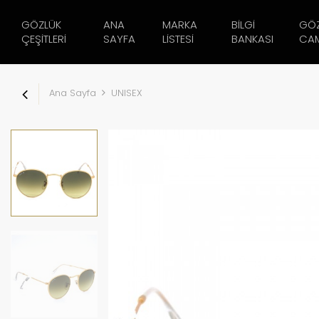
GÖZLÜK
ANA
MARKA
BILGI
GÖ
ÇEŞITLERI
SAYFA
LISTESI
BANKASI
CAM
Ana Sayfa
UNISEX