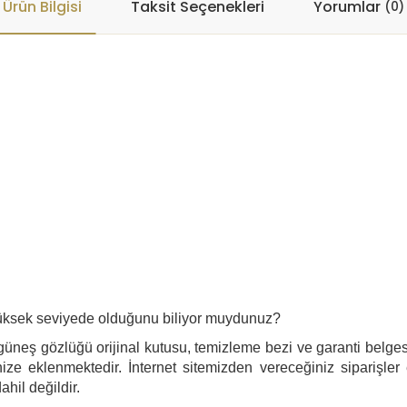
Ürün Bilgisi
Taksit Seçenekleri
Yorumlar
(0)
n yüksek seviyede olduğunu biliyor muydunuz?
ş gözlüğü orijinal kutusu, temizleme bezi ve garanti belgesi i
ize eklenmektedir. İnternet sitemizden vereceğiniz siparişler
ahil değildir.