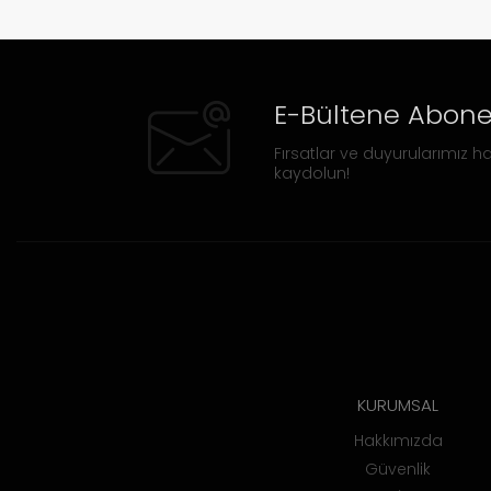
E-Bültene Abone
Fırsatlar ve duyurularımız ha
kaydolun!
KURUMSAL
Hakkımızda
Güvenlik