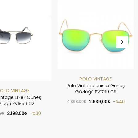
POLO VINTAGE
Polo Vintage Unisex Güneş
OLO VINTAGE
Gözlüğü PV1799 C9
intage Erkek Güneş
4.398,00
2.639,00
%40
lüğü PV1856 C2
0
2.198,00
%30