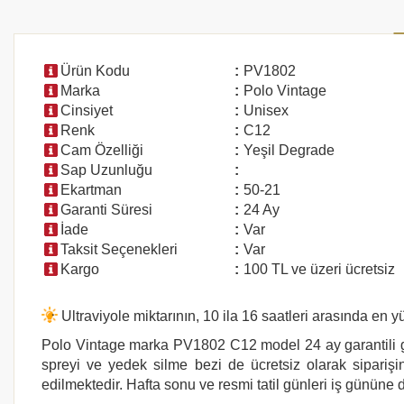
Ürün Kodu
:
PV1802
Marka
:
Polo Vintage
Cinsiyet
:
Unisex
Renk
:
C12
Cam Özelliği
:
Yeşil Degrade
Sap Uzunluğu
:
Ekartman
:
50-21
Garanti Süresi
:
24 Ay
İade
:
Var
Taksit Seçenekleri
:
Var
Kargo
:
100 TL ve üzeri ücretsiz
Ultraviyole miktarının, 10 ila 16 saatleri arasında e
Polo Vintage marka PV1802 C12 model 24 ay garantili güne
spreyi ve yedek silme bezi de ücretsiz olarak siparişin
edilmektedir. Hafta sonu ve resmi tatil günleri iş gününe d