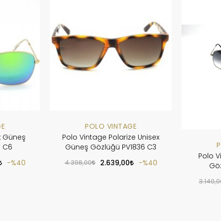
GE
POLO VINTAGE
x Güneş
Polo Vintage Polarize Unisex
P
6 C6
Güneş Gözlüğü PV1836 C3
Polo V
%40
4.398,00
2.639,00
%40
Göz
3.140,0