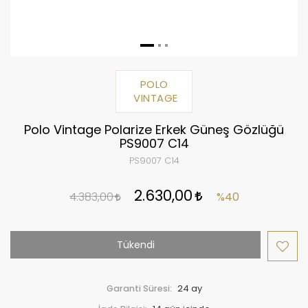
POLO
VINTAGE
Polo Vintage Polarize Erkek Güneş Gözlüğü
PS9007 C14
PS9007 C14
2.630,00
4.383,00
%40
Tükendi
Garanti Süresi:
24 ay