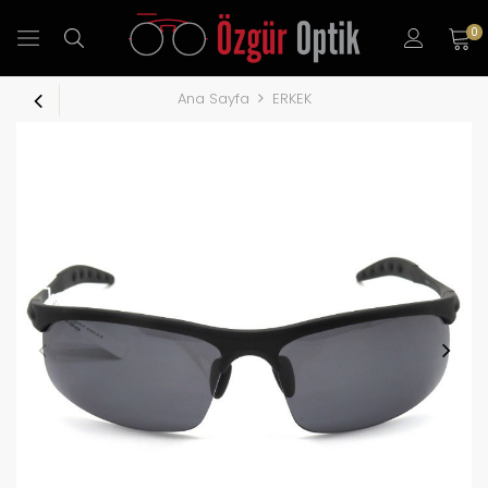
0
Ana Sayfa
ERKEK