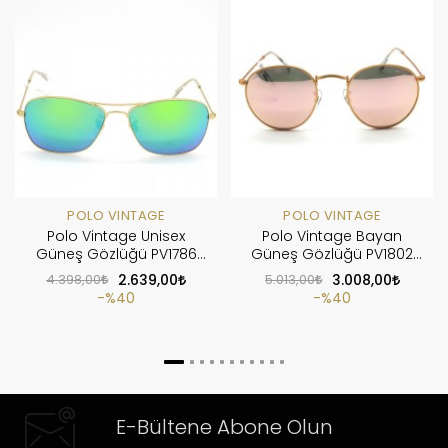
POLO VINTAGE
POLO VINTAGE
Polo Vintage Unisex
Polo Vintage Bayan
Güneş Gözlüğü PV1786
Güneş Gözlüğü PV1802
C6
C13
4.398,00
2.639,00
5.013,00
3.008,00
%40
%40
E-Bültene Abone Olun