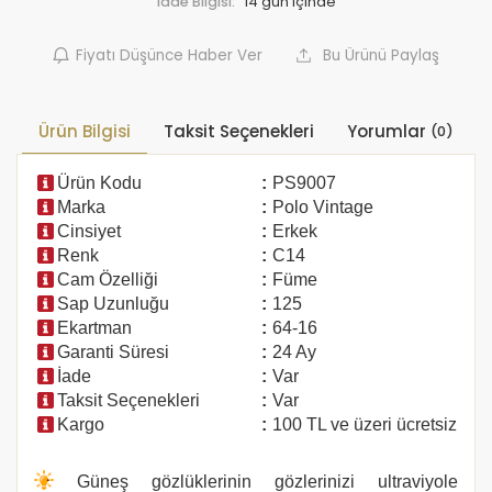
İade Bilgisi:
Fiyatı Düşünce Haber Ver
Bu Ürünü Paylaş
Ürün Bilgisi
Taksit Seçenekleri
Yorumlar
(0)
Ürün Kodu
:
PS9007
Marka
:
Polo Vintage
Cinsiyet
:
Erkek
Renk
:
C14
Cam Özelliği
:
Füme
Sap Uzunluğu
:
125
Ekartman
:
64-16
Garanti Süresi
:
24 Ay
İade
:
Var
Taksit Seçenekleri
:
Var
Kargo
:
100 TL ve üzeri ücretsiz
Güneş gözlüklerinin gözlerinizi ultraviyole