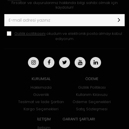
Fırsatlar ve duyurularımız hakkında bilgi sahibi olmak için
kaydolun!
Gizlilik politikasını
okudum ve elektronik posta almayı kabul
ediyorum.
KURUMSAL
ÖDEME
Hakkımızda
Gizlilik Politikası
Güvenlik
Kullanım Kılavuzu
Teslimat ve İade Şartları
Ödeme Seçenekleri
Kargo Seçenekleri
Satış Sözleşmesi
İLETİŞİM
GARANTİ ŞARTLARI
İletişim