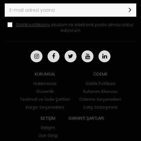
Gizlilik politikasını
okudum ve elektronik posta almayı kabul
ediyorum.
KURUMSAL
ÖDEME
Hakkımızda
Gizlilik Politikası
Güvenlik
Kullanım Kılavuzu
Teslimat ve İade Şartları
Ödeme Seçenekleri
Kargo Seçenekleri
Satış Sözleşmesi
İLETİŞİM
GARANTİ ŞARTLARI
İletişim
Üye Girişi