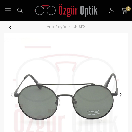
0
Ana Sayfa
UNISEX