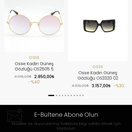
OSSE
Osse Kadın Güneş
OSSE
Gözlüğü OS2505 5
Osse Kadın Güneş
4.916,00
2.950,00
Gözlüğü OS3320 02
%40
4.510,00
3.157,00
%30
E-Bültene Abone Olun
Fırsatlar ve duyurularımız hakkında bilgi sahibi olmak için
kaydolun!