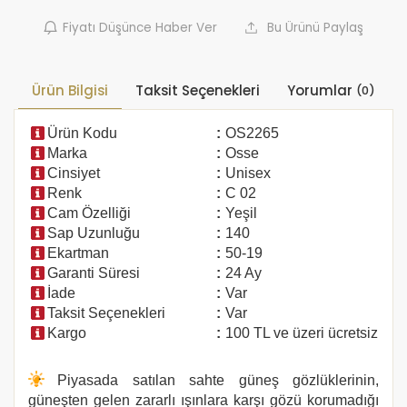
Fiyatı Düşünce Haber Ver
Bu Ürünü Paylaş
Ürün Bilgisi
Taksit Seçenekleri
Yorumlar
(0)
Ürün Kodu
:
OS2265
Marka
:
Osse
Cinsiyet
:
Unisex
Renk
:
C 02
Cam Özelliği
:
Yeşil
Sap Uzunluğu
:
140
Ekartman
:
50-19
Garanti Süresi
:
24 Ay
İade
:
Var
Taksit Seçenekleri
:
Var
Kargo
:
100 TL ve üzeri ücretsiz
Piyasada satılan sahte güneş gözlüklerinin,
güneşten gelen zararlı ışınlara karşı gözü korumadığı