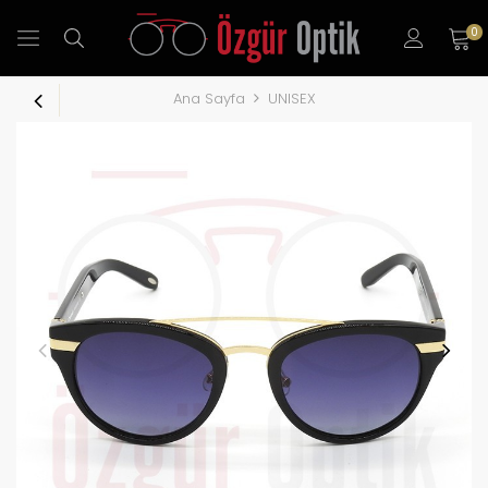
0
Ana Sayfa
UNISEX