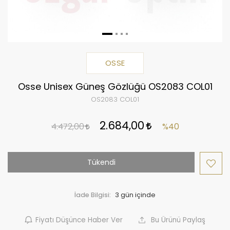
OSSE
Osse Unisex Güneş Gözlüğü OS2083 COL01
OS2083 COL01
2.684,00
4.472,00
%40
Tükendi
İade Bilgisi:
Fiyatı Düşünce Haber Ver
Bu Ürünü Paylaş