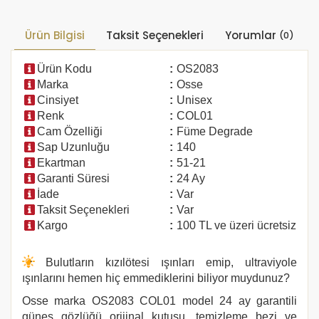
Ürün Bilgisi
Taksit Seçenekleri
Yorumlar
(0)
Ürün Kodu
:
OS2083
Marka
:
Osse
Cinsiyet
:
Unisex
Renk
:
COL01
Cam Özelliği
:
Füme Degrade
Sap Uzunluğu
:
140
Ekartman
:
51-21
Garanti Süresi
:
24 Ay
İade
:
Var
Taksit Seçenekleri
:
Var
Kargo
:
100 TL ve üzeri ücretsiz
Bulutların kızılötesi ışınları emip, ultraviyole
ışınlarını hemen hiç emmediklerini biliyor muydunuz?
Osse marka
OS2083 COL01
model 24 ay garantili
güneş gözlüğü orijinal kutusu, temizleme bezi ve