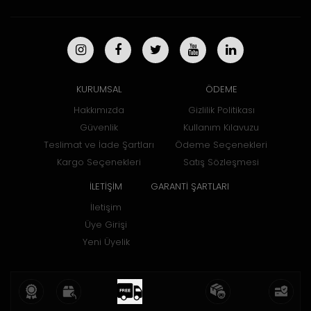
KURUMSAL
ÖDEME
Hakkımızda
Gizlilik Politikası
Güvenlik
Kullanım Kılavuzu
Teslimat ve İade Şartları
Ödeme Seçenekleri
Kargo Seçenekleri
Satış Sözleşmesi
İLETİŞİM
GARANTİ ŞARTLARI
İletişim
Üye Girişi
Yeni Üyelik