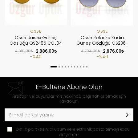
OSSE
OSSE
Osse Unisex Güneş
Osse Polarize Kadın
Gözlüğü OS2485 COL04
Güneş Gözlüğü OS2360
C4
4.810,00
2.886,00
4.794,00
2.876,00
%40
%40
E-Bültene Abone Olun
Fırsatlar ve duyurularımız hakkında bilgi sahibi olmak için
kaydolun!
Gizlilik politikasını
okudum ve elektronik posta almayı kabul
ediyorum.