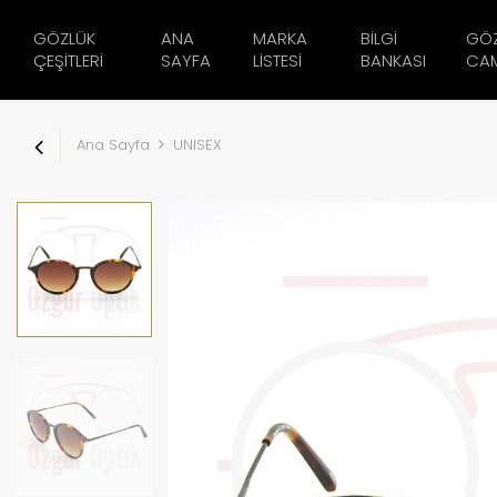
GÖZLÜK
ANA
MARKA
BILGI
GÖ
ÇEŞITLERI
SAYFA
LISTESI
BANKASI
CAM
Ana Sayfa
UNISEX