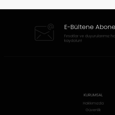
E-Bültene Abone
Fırsatlar ve duyurularımız ha
kaydolun!
KURUMSAL
Hakkımızda
Güvenlik