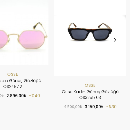
OSSE
adın Güneş Gözlüğü
OSSE
OS2487 2
Osse Kadın Güneş Gözlüğü
0
2.896,00
%40
OS3255 03
4.500,00
3.150,00
%30