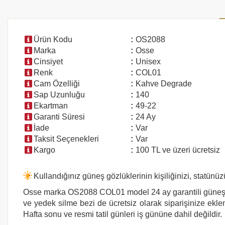
Ürün Kodu
:
OS2088
Marka
:
Osse
Cinsiyet
:
Unisex
Renk
:
COL01
Cam Özelliği
:
Kahve Degrade
Sap Uzunluğu
:
140
Ekartman
:
49-22
Garanti Süresi
:
24 Ay
İade
:
Var
Taksit Seçenekleri
:
Var
Kargo
:
100 TL ve üzeri ücretsiz
Kullandığınız güneş gözlüklerinin kişiliğinizi, statünüz
Osse marka
OS2088 COL01
model 24 ay garantili güneş 
ve yedek silme bezi de ücretsiz olarak siparişinize eklen
Hafta sonu ve resmi tatil günleri iş gününe dahil değildir.