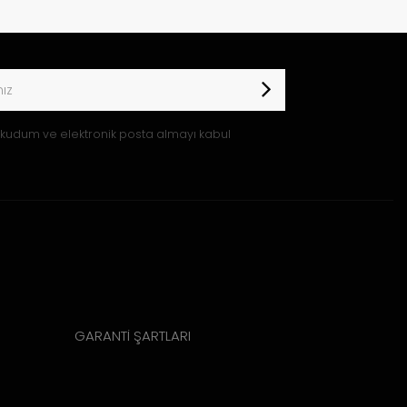
kudum ve elektronik posta almayı kabul
GARANTİ ŞARTLARI