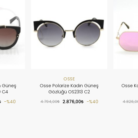
OSSE
n Güneş
Osse Polarize Kadın Güneş
Osse K
9 C4
Gözlüğü OS2313 C2
%40
4.794,00
2.876,00
%40
4.826,0