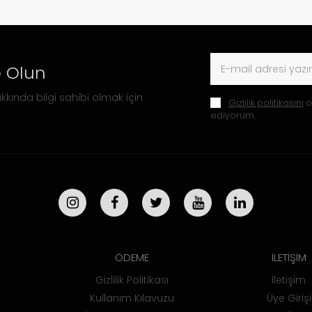
 Olun
kkında bilgi sahibi olmak için
Gizlilik politikasını
o
ediyorum.
ÖDEME
İLETİŞİM
Gizlilik Politikası
İletişim
Kullanım Kılavuzu
Üye Girişi