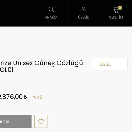
0
ARAMA
ÜYELIK
SEPETIM
rize Unisex Güneş Gözlüğü
OSSE
OL01
2.876,00
%40
endi