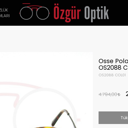
ZLÜK
LARI
Osse Pola
OS2088 C
OS2088 COL01
4.794,00
Tük