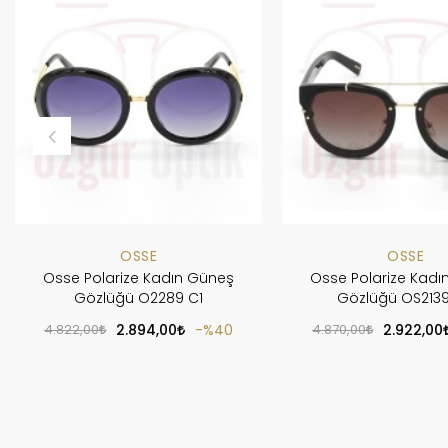
OSSE
OSSE
Osse Polarize Kadın Güneş
Osse Polarize Kadı
Gözlüğü O2289 C1
Gözlüğü OS213
4.822,00
2.894,00
%40
4.870,00
2.922,00