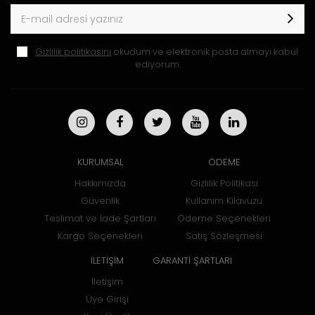
Gizlilik politikasını
okudum ve elektronik posta almayı kabul
ediyorum.
KURUMSAL
ÖDEME
Hakkımızda
Gizlilik Politikası
Güvenlik
Kullanım Kılavuzu
Teslimat ve İade Şartları
Ödeme Seçenekleri
Kargo Seçenekleri
Satış Sözleşmesi
İLETİŞİM
GARANTİ ŞARTLARI
İletişim
Üye Girişi