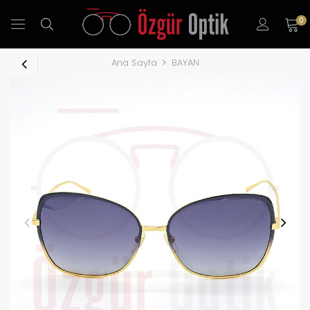
0
Ana Sayfa
BAYAN