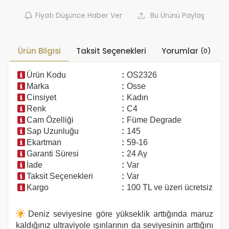
Fiyatı Düşünce Haber Ver
Bu Ürünü Paylaş
Ürün Bilgisi
Taksit Seçenekleri
Yorumlar
(0)
Ürün Kodu
:
OS2326
Marka
:
Osse
Cinsiyet
:
Kadın
Renk
:
C4
Cam Özelliği
:
Füme Degrade
Sap Uzunluğu
:
145
Ekartman
:
59-16
Garanti Süresi
:
24 Ay
İade
:
Var
Taksit Seçenekleri
:
Var
Kargo
:
100 TL ve üzeri ücretsiz
Deniz seviyesine göre yükseklik arttığında maruz
kaldığınız ultraviyole ışınlarının da seviyesinin arttığını