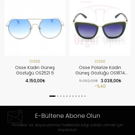
OSSE
OSSE
Osse Kadın Güneş
Osse Polarize Kadın
Gözlüğü OS2521 5
Güneş Gözlüğü OS1874
COL03
4.150,00
5.062,00
3.038,00
%40
E-Bültene Abone Olun
Fırsatlar ve duyurularımız hakkında bilgi sahibi olmak için
kaydolun!