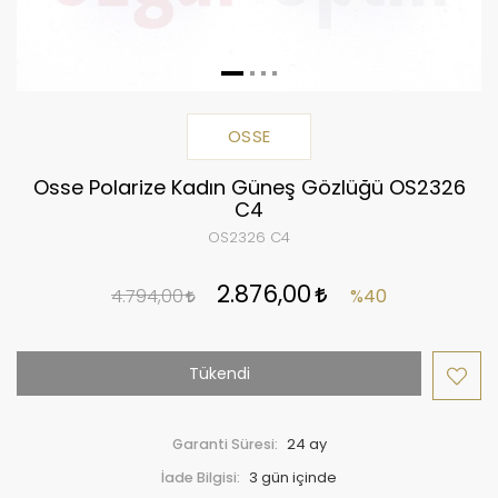
OSSE
Osse Polarize Kadın Güneş Gözlüğü OS2326
C4
OS2326 C4
2.876,00
4.794,00
%40
Tükendi
Garanti Süresi:
24 ay
İade Bilgisi: