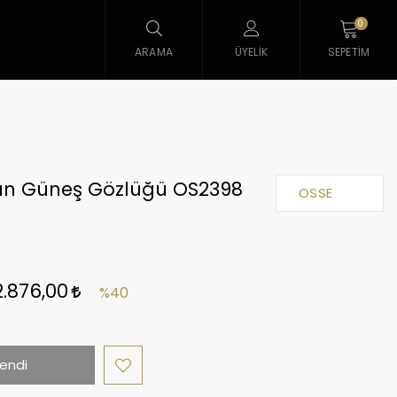
0
ARAMA
ÜYELIK
SEPETIM
ın Güneş Gözlüğü OS2398
OSSE
2.876,00
%40
endi