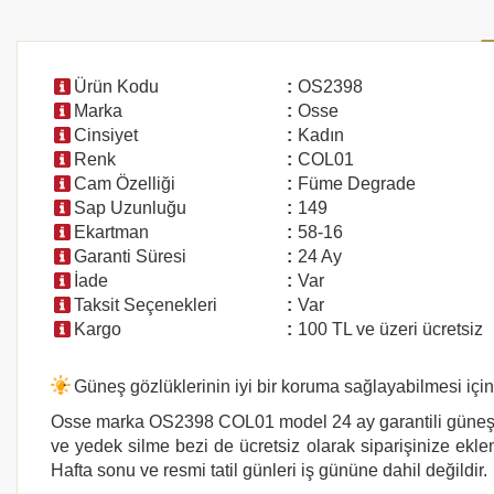
Ürün Kodu
:
OS2398
Marka
:
Osse
Cinsiyet
:
Kadın
Renk
:
COL01
Cam Özelliği
:
Füme Degrade
Sap Uzunluğu
:
149
Ekartman
:
58-16
Garanti Süresi
:
24 Ay
İade
:
Var
Taksit Seçenekleri
:
Var
Kargo
:
100 TL ve üzeri ücretsiz
Güneş gözlüklerinin iyi bir koruma sağlayabilmesi içi
Osse marka
OS2398 COL01
model 24 ay garantili güneş 
ve yedek silme bezi de ücretsiz olarak siparişinize eklen
Hafta sonu ve resmi tatil günleri iş gününe dahil değildir.