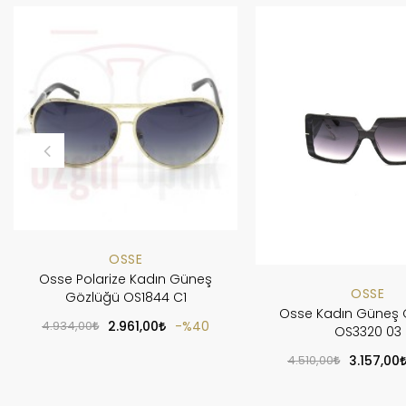
OSSE
Osse Polarize Kadın Güneş
OSSE
Gözlüğü OS1844 C1
Osse Kadın Güneş 
4.934,00
2.961,00
%40
OS3320 03
4.510,00
3.157,00