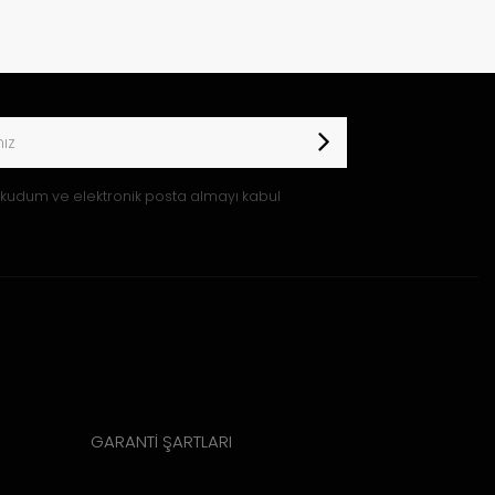
kudum ve elektronik posta almayı kabul
GARANTİ ŞARTLARI