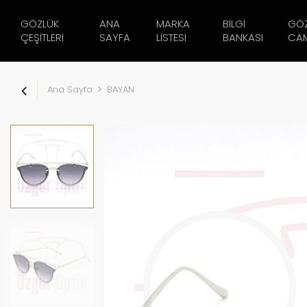
GÖZLÜK
ANA
MARKA
BILGI
GÖ
ÇEŞITLERI
SAYFA
LISTESI
BANKASI
CAM
Ana Sayfa
BAYAN