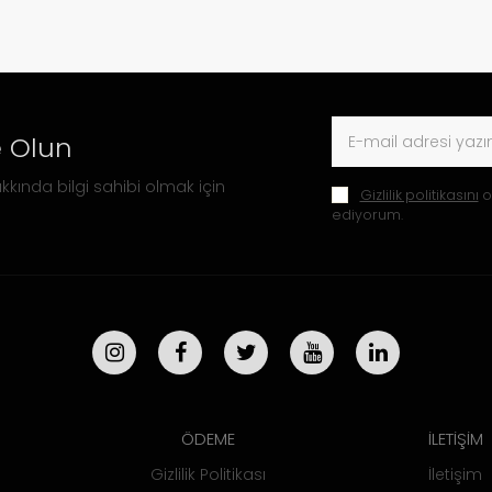
 Olun
kkında bilgi sahibi olmak için
Gizlilik politikasını
o
ediyorum.
ÖDEME
İLETİŞİM
Gizlilik Politikası
İletişim