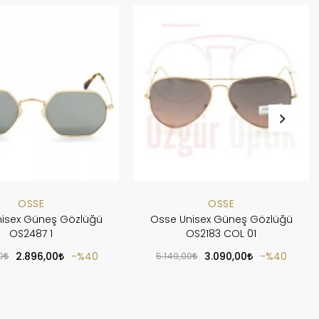
OSSE
OSSE
isex Güneş Gözlüğü
Osse Unisex Güneş Gözlüğü
OS2487 1
OS2183 COL 01
0
2.896,00
%40
5.149,00
3.090,00
%40