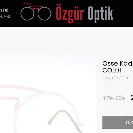
ZLÜK
LARI
Osse Kad
COL01
OS2398 COL01
4.794,00
Tük