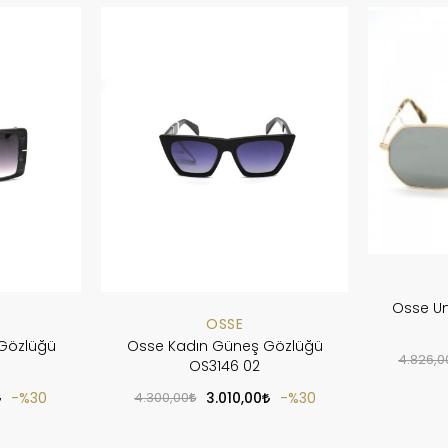
Osse Un
OSSE
Gözlüğü
Osse Kadın Güneş Gözlüğü
4.826,0
OS3146 02
%30
4.300,00
3.010,00
%30