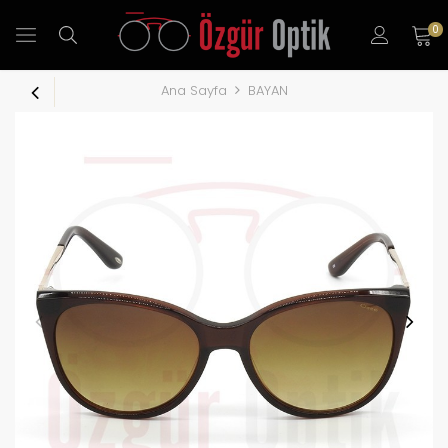
0
Ana Sayfa
BAYAN