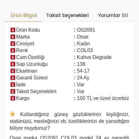
Ürün Bilgisi
Taksit Seçenekleri
Yorumlar
(0)
Ürün Kodu
:
OS2091
Marka
:
Osse
Cinsiyet
:
Kadın
Renk
:
COL03
Cam Özelliği
:
Kahve Degrade
Sap Uzunluğu
:
138
Ekartman
:
54-17
Garanti Süresi
:
24 Ay
İade
:
Var
Taksit Seçenekleri
:
Var
Kargo
:
100 TL ve üzeri ücretsiz
Kullandığınız güneş gözlüklerinin kişiliğinizi,
statünüzü, mesleğinizi vb. özelliklerinizi de yansıttığını
biliyor muydunuz?
Osse marka
OS2091 COL03
model 24 ay garantili