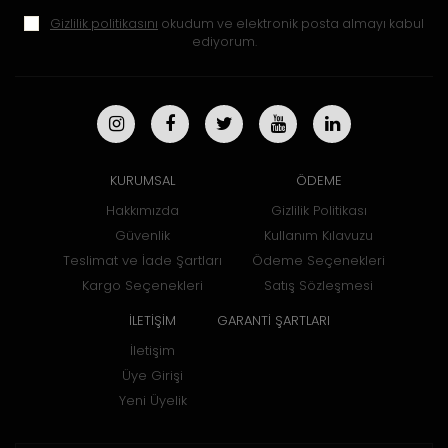
Gizlilik politikasını
okudum ve elektronik posta almayı kabul
ediyorum.
KURUMSAL
ÖDEME
Hakkımızda
Gizlilik Politikası
Güvenlik
Kullanım Kılavuzu
Teslimat ve İade Şartları
Ödeme Seçenekleri
Kargo Seçenekleri
Satış Sözleşmesi
İLETİŞİM
GARANTİ ŞARTLARI
İletişim
Üye Girişi
Yeni Üyelik