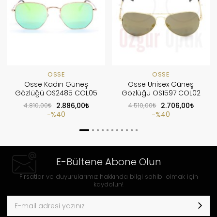
OSSE
OSSE
Osse Kadın Güneş
Osse Unisex Güneş
Gözlüğü OS2485 COL05
Gözlüğü OS1597 COL02
4.810,00
2.886,00
4.510,00
2.706,00
%40
%40
E-Bültene Abone Olun
Fırsatlar ve duyurularımız hakkında bilgi sahibi olmak için
kaydolun!