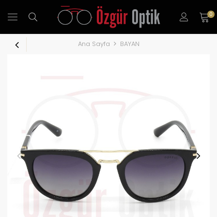
0
Ana Sayfa
BAYAN