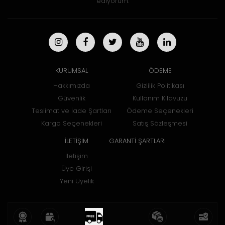
ediyorum.
KURUMSAL
ÖDEME
Hakkımızda
Gizlilik Politikası
Güvenlik
Kullanım Kılavuzu
Teslimat ve İade Şartları
Ödeme Seçenekleri
Kargo Seçenekleri
Satış Sözleşmesi
İLETİŞİM
GARANTİ ŞARTLARI
İletişim
Üye Girişi
Yeni Üyelik