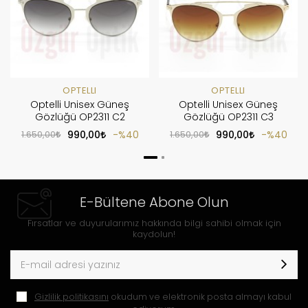
OPTELLI
OPTELLI
Optelli Unisex Güneş
Optelli Unisex Güneş
Gözlüğü OP2311 C2
Gözlüğü OP2311 C3
1.650,00
990,00
%40
1.650,00
990,00
%40
E-Bültene Abone Olun
Fırsatlar ve duyurularımız hakkında bilgi sahibi olmak için
kaydolun!
Gizlilik politikasını
okudum ve elektronik posta almayı kabul