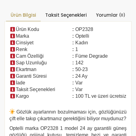
Ürün Bilgisi
Taksit Seçenekleri
Yorumlar
(0)
Ürün Kodu
:
OP2328
Marka
:
Optelli
Cinsiyet
:
Kadın
Renk
:
1
Cam Özelliği
:
Füme Degrade
Sap Uzunluğu
:
142
Ekartman
:
50-23
Garanti Süresi
:
24 Ay
İade
:
Var
Taksit Seçenekleri
:
Var
Kargo
:
100 TL ve üzeri ücretsiz
Gözlük ayarlarının bozulmaması için, gözlüğünüzü
çift elle takıp çıkartmanız gerektiğini biliyor muydunuz?
Optelli marka
OP2328 1
model 24 ay garantili güneş
gözlüğü orijinal kutusu, temizleme bezi ve garanti