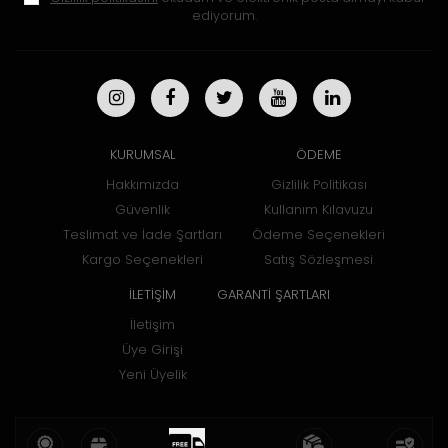
ediyorum.
KURUMSAL
ÖDEME
Hakkımızda
Gizlilik Politikası
Güvenlik
Kullanım Kılavuzu
Teslimat ve İade Şartları
Ödeme Seçenekleri
Kargo Seçenekleri
Satış Sözleşmesi
İLETİŞİM
GARANTİ ŞARTLARI
İletişim
Üye Girişi
Yeni Üyelik