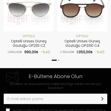
OPTELLI
OPTELLI
Optelli Unisex Güneş
Optelli Unisex Güneş
Gözlüğü OP2311 C2
Gözlüğü OP2310 C4
1.650,00
990,00
%40
1.750,00
1.050,00
%40
E-Bültene Abone Olun
Fırsatlar ve duyurularımız hakkında bilgi sahibi olmak için
kaydolun!
Gizlilik politikasını
okudum ve elektronik posta almayı kabul