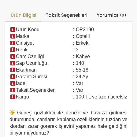
Ürün Bilgisi
Taksit Seçenekleri
Yorumlar
(0)
Ürün Kodu
:
OP2190
Marka
:
Optelli
Cinsiyet
:
Erkek
Renk
:
3
Cam Özelliği
:
Kahve
Sap Uzunluğu
:
140
Ekartman
:
55-18
Garanti Süresi
:
24 Ay
İade
:
Var
Taksit Seçenekleri
:
Var
Kargo
:
100 TL ve üzeri ücretsiz
Güneş gözlükleri ile denize ve havuza girilmesi
durumunda, camların kaplama özelliklerinin tuzdan ve
klordan zarar görerek işlevini yapamaz hale geldiğini
biliyor muydunuz?