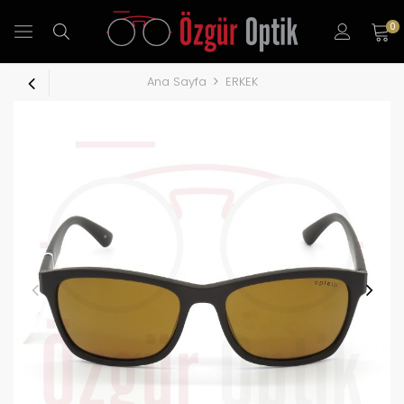
0
Ana Sayfa
ERKEK