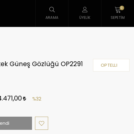
0
ARAMA
ÜYELIK
SEPETIM
rkek Güneş Gözlüğü OP2291
OPTELLI
4.471,00
%32
endi