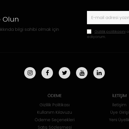
 Olun
kkında bilgi sahibi olmak için
Gizlilik politikasını
o
ediyorum.
ÖDEME
İLETİŞİM
Gizlilik Politikası
İletişim
Kullanım Kılavuzu
Üye Girişi
Ödeme Seçenekleri
Yeni Üyeli
Satış Sözleşmesi