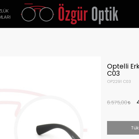
ZLÜK
LARI
Optelli E
C03
OP2291 C03
6.575,00
Tük