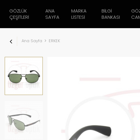
GÖZLÜK
ANA
MARKA
BILGI
GÖ
ÇEŞITLERI
SAYFA
LISTESI
BANKASI
CAM
Ana Sayfa
ERKEK