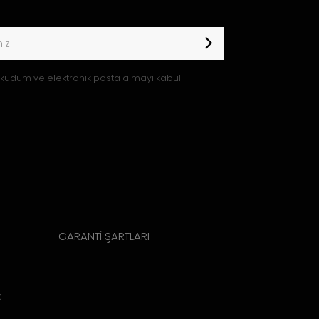
kudum ve elektronik posta almayı kabul
GARANTİ ŞARTLARI
k