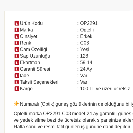
Ürün Kodu
:
OP2291
Marka
:
Optelli
Cinsiyet
:
Erkek
Renk
:
C03
Cam Özelliği
:
Yeşil
Sap Uzunluğu
:
128
Ekartman
:
59-14
Garanti Süresi
:
24 Ay
İade
:
Var
Taksit Seçenekleri
:
Var
Kargo
:
100 TL ve üzeri ücretsiz
Numaralı (Optik) güneş gözlüklerinin de olduğunu bi
Optelli marka
OP2291 C03
model 24 ay garantili güneş g
ve yedek silme bezi de ücretsiz olarak siparişinize eklen
Hafta sonu ve resmi tatil günleri iş gününe dahil değildir.