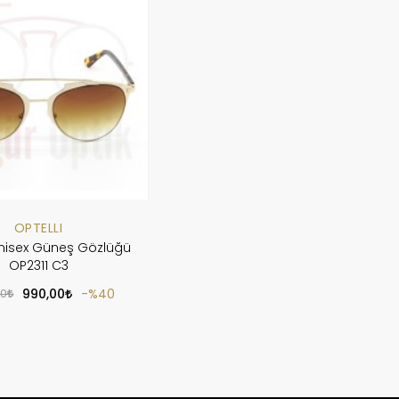
OPTELLI
Unisex Güneş Gözlüğü
OP2311 C3
00
990,00
%40