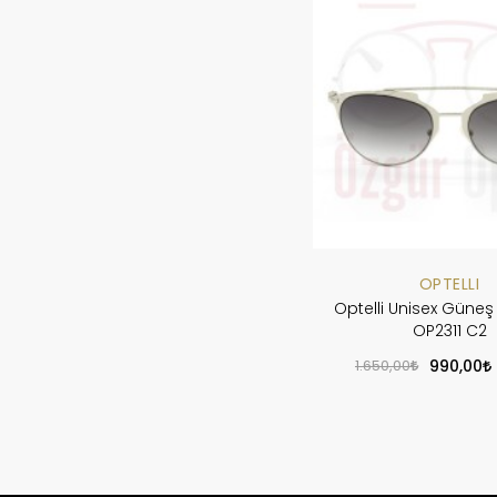
OPTELLI
Optelli Unisex Güne
OP2311 C2
1.650,00
990,00