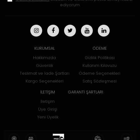
ediyorum.
KURUMSAL
ÖDEME
Hakkımızda
Gizlilik Politikası
Güvenlik
Kullanım Kılavuzu
Teslimat ve İade Şartları
Ödeme Seçenekleri
Kargo Seçenekleri
Satış Sözleşmesi
İLETİŞİM
GARANTİ ŞARTLARI
İletişim
Üye Girişi
Yeni Üyelik