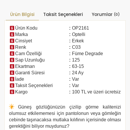
Ürün Bilgisi
Taksit Seçenekleri
Yorumlar
(0)
Ürün Kodu
:
OP2161
Marka
:
Optelli
Cinsiyet
:
Erkek
Renk
:
C03
Cam Özelliği
:
Füme Degrade
Sap Uzunluğu
:
125
Ekartman
:
63-15
Garanti Süresi
:
24 Ay
İade
:
Var
Taksit Seçenekleri
:
Var
Kargo
:
100 TL ve üzeri ücretsiz
Güneş gözlüğünüzün çizilip görme kalitenizi
olumsuz etkilememesi için pantolonun veya gömleğin
cebinde taşınacaksa mutlaka kılıfının içerisinde olması
gerektiğini biliyor muydunuz?