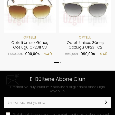
OPTELLI
OPTELLI
Optelli Unisex Güneş
Optelli Unisex Güneş
Gözlüğü OP2311 C3
Gözlüğü OP2311 C2
1.650,00
990,00
%40
1.650,00
990,00
%40
E-Bültene Abone Olun
Fırsatlar ve duyurularımız hakkında bilgi sahibi olmak için
kaydolun!
Gizlilik politikasını
okudum ve elektronik posta almayı kabul