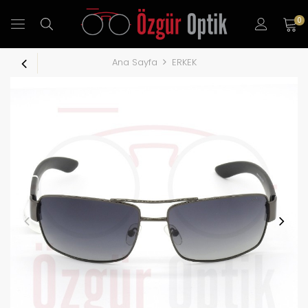
0
Ana Sayfa
ERKEK