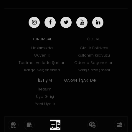
KURUMSAL
ÖDEME
Hakkımızda
Gizlilik Politikası
Güvenlik
Kullanım Kılavuzu
Teslimat ve İade Şartları
Ödeme Seçenekleri
Kargo Seçenekleri
Satış Sözleşmesi
İLETİŞİM
GARANTİ ŞARTLARI
İletişim
Üye Girişi
Yeni Üyelik