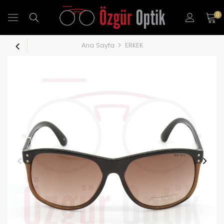
0
Ana Sayfa
ERKEK