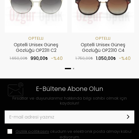
OPTELLI
OPTELLI
Optelli Unisex Güneş
Optelli Unisex Güneş
Gözlüğü OP2311 C2
Gözlüğü OP2310 C4
1.650,00
990,00
%40
1.750,00
1.050,00
%40
E-Bültene Abone Olun
Fırsatlar ve duyurularımız hakkında bilgi sahibi olmak için
kaydolun!
Gizlilik politikasını
okudum ve elektronik posta almayı kabul
ediyorum.