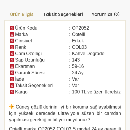
Ürün Bilgisi
Taksit Seçenekleri
Yorumlar
(0)
Ürün Kodu
:
OP2052
Marka
:
Optelli
Cinsiyet
:
Erkek
Renk
:
COL03
Cam Özelliği
:
Kahve Degrade
Sap Uzunluğu
:
143
Ekartman
:
59-16
Garanti Süresi
:
24 Ay
İade
:
Var
Taksit Seçenekleri
:
Var
Kargo
:
100 TL ve üzeri ücretsiz
Güneş gözlüklerinin iyi bir koruma sağlayabilmesi
için yüksek derecede ultraviyole süzen bir camdan
yapılması gerektiğini biliyor muydunuz?
Optelli marka
OP2052 COL03 5
model 24 ay garantili