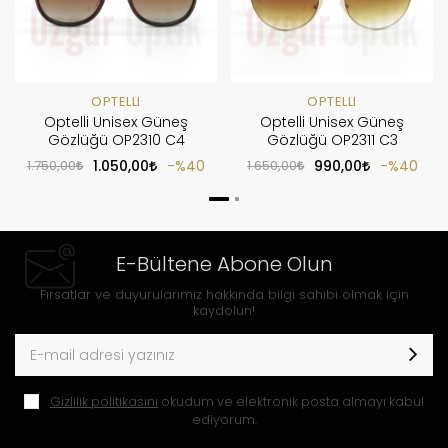
OPTELLI
OPTELLI
Optelli Unisex Güneş
Optelli Unisex Güneş
Gözlüğü OP2310 C4
Gözlüğü OP2311 C3
1.750,00
1.050,00
%40
1.650,00
990,00
%40
E-Bültene Abone Olun
Fırsatlar ve duyurularımız hakkında bilgi sahibi olmak için
kaydolun!
Gizlilik politikasını
okudum ve elektronik posta almayı kabul
ediyorum.