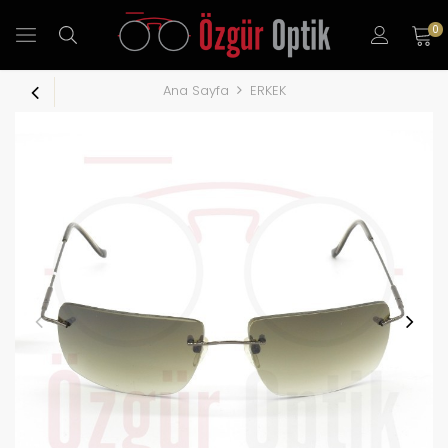
0
Ana Sayfa
ERKEK