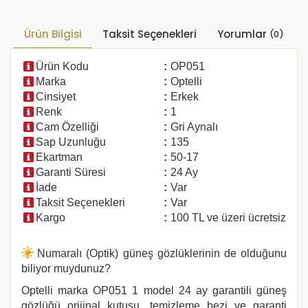
Ürün Bilgisi
Taksit Seçenekleri
Yorumlar
(0)
Ürün Kodu
:
OP051
Marka
:
Optelli
Cinsiyet
:
Erkek
Renk
:
1
Cam Özelliği
:
Gri Aynalı
Sap Uzunluğu
:
135
Ekartman
:
50-17
Garanti Süresi
:
24 Ay
İade
:
Var
Taksit Seçenekleri
:
Var
Kargo
:
100 TL ve üzeri ücretsiz
Numaralı (Optik) güneş gözlüklerinin de olduğunu
biliyor muydunuz?
Optelli marka
OP051 1
model 24 ay garantili güneş
gözlüğü orijinal kutusu, temizleme bezi ve garanti