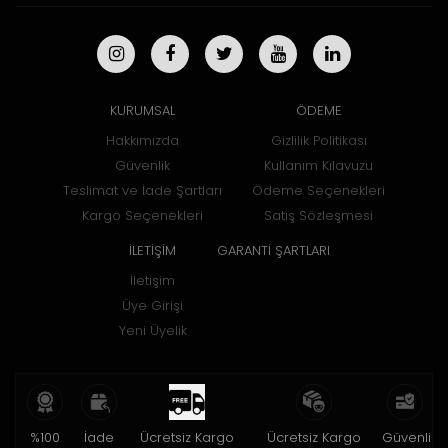
KURUMSAL
ÖDEME
Hakkımızda
Gizlilik Politikası
Güvenlik
Kullanım Kılavuzu
Teslimat ve İade Şartları
Ödeme Seçenekleri
Kargo Seçenekleri
Satış Sözleşmesi
İLETİŞİM
GARANTİ ŞARTLARI
İletişim
Üye Girişi
Yeni Üyelik
%100
İade
Ücretsiz Kargo
Ücretsiz Kargo
Güvenli