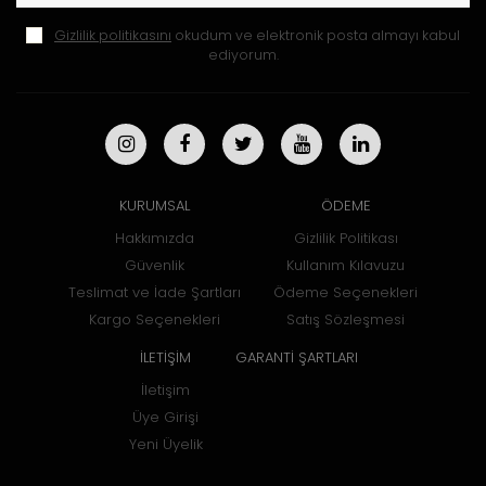
Gizlilik politikasını
okudum ve elektronik posta almayı kabul
ediyorum.
KURUMSAL
ÖDEME
Hakkımızda
Gizlilik Politikası
Güvenlik
Kullanım Kılavuzu
Teslimat ve İade Şartları
Ödeme Seçenekleri
Kargo Seçenekleri
Satış Sözleşmesi
İLETİŞİM
GARANTİ ŞARTLARI
İletişim
Üye Girişi
Yeni Üyelik