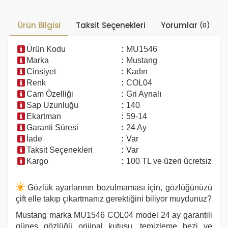
Ürün Bilgisi
Taksit Seçenekleri
Yorumlar
(0)
Ürün Kodu
:
MU1546
Marka
:
Mustang
Cinsiyet
:
Kadın
Renk
:
COL04
Cam Özelliği
:
Gri Aynalı
Sap Uzunluğu
:
140
Ekartman
:
59-14
Garanti Süresi
:
24 Ay
İade
:
Var
Taksit Seçenekleri
:
Var
Kargo
:
100 TL ve üzeri ücretsiz
Gözlük ayarlarının bozulmaması için, gözlüğünüzü
çift elle takıp çıkartmanız gerektiğini biliyor muydunuz?
Mustang marka
MU1546
COL04 model 24 ay garantili
güneş gözlüğü orijinal kutusu, temizleme bezi ve