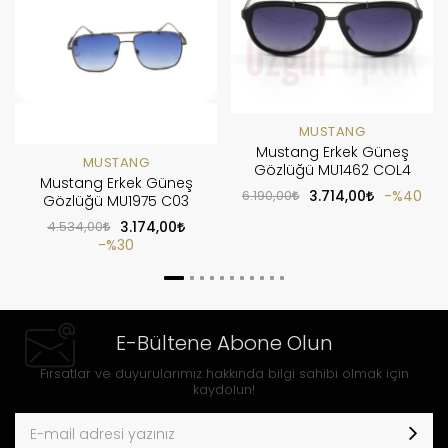
MUSTANG
Mustang Erkek Güneş
MUSTANG
Gözlüğü MU1462 COL4
Mustang Erkek Güneş
6.190,00
3.714,00
%40
Gözlüğü MU1975 C03
4.534,00
3.174,00
%30
E-Bültene Abone Olun
Fırsatlar ve duyurularımız hakkında bilgi sahibi olmak için
kaydolun!