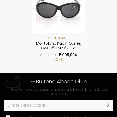
MONTBLANC
Montblanc Kadın Güneş
Gözlüğü MB167S B5
8.492,00
5.095,00
%40
E-Bültene Abone Olun
Fırsatlar ve duyurularımız hakkında bilgi sahibi olmak için
kaydolun!