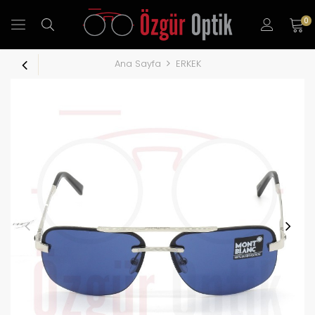
0
Ana Sayfa
ERKEK