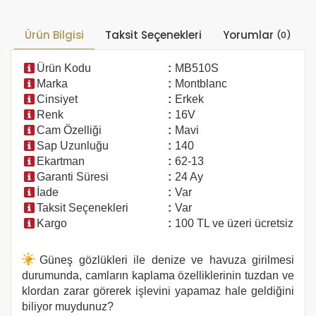
Ürün Bilgisi
Taksit Seçenekleri
Yorumlar
(0)
Ürün Kodu
:
MB510S
Marka
:
Montblanc
Cinsiyet
:
Erkek
Renk
:
16V
Cam Özelliği
:
Mavi
Sap Uzunluğu
:
140
Ekartman
:
62-13
Garanti Süresi
:
24 Ay
İade
:
Var
Taksit Seçenekleri
:
Var
Kargo
:
100 TL ve üzeri ücretsiz
Güneş gözlükleri ile denize ve havuza girilmesi
durumunda, camların kaplama özelliklerinin tuzdan ve
klordan zarar görerek işlevini yapamaz hale geldiğini
biliyor muydunuz?