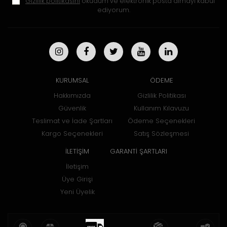
Gizlilik politikasını
okudum ve elektronik posta almayı kabul
ediyorum.
KURUMSAL
ÖDEME
Hakkımızda
Gizlilik Politikası
Güvenlik
Kullanım Kılavuzu
Teslimat ve İade Şartları
Ödeme Seçenekleri
Kargo Seçenekleri
Satış Sözleşmesi
İLETİŞİM
GARANTİ ŞARTLARI
İletişim
Üye Girişi
Yeni Üyelik