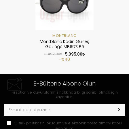
MONTBLANC
Montblanc Kadın Güneş
Gözlüğü MB167S B5
8.492,00
5.095,00
%40
E-Bültene Abone Olun
Fırsatlar ve duyurularımız hakkında bilgi sahibi olmak için
kaydolun!
Gizlilik politikasını
okudum ve elektronik posta almayı kabul
ediyorum.