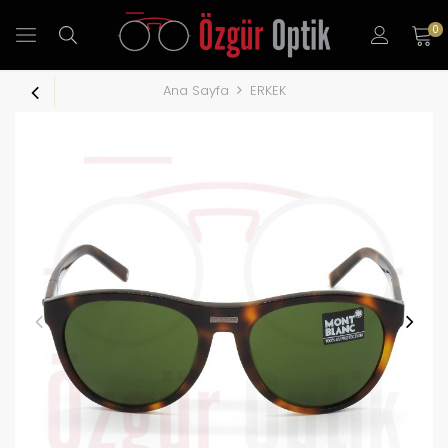
0
Ana Sayfa
ERKEK