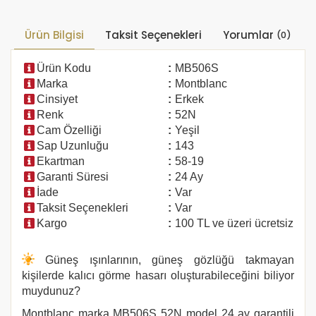
Ürün Bilgisi
Taksit Seçenekleri
Yorumlar
(0)
Ürün Kodu
:
MB506S
Marka
:
Montblanc
Cinsiyet
:
Erkek
Renk
:
52N
Cam Özelliği
:
Yeşil
Sap Uzunluğu
:
143
Ekartman
:
58-19
Garanti Süresi
:
24 Ay
İade
:
Var
Taksit Seçenekleri
:
Var
Kargo
:
100 TL ve üzeri ücretsiz
Güneş ışınlarının, güneş gözlüğü takmayan
kişilerde kalıcı görme hasarı oluşturabileceğini biliyor
muydunuz?
Montblanc marka
MB506S
52N
model 24 ay garantili