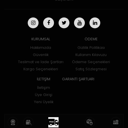
KURUMSAL
ÖDEME
Hakkımızda
Gizlilik Politikası
Güvenlik
Kullanım Kılavuzu
Teslimat ve İade Şartları
Ödeme Seçenekleri
Kargo Seçenekleri
Satış Sözleşmesi
İLETİŞİM
GARANTİ ŞARTLARI
İletişim
Üye Girişi
Yeni Üyelik