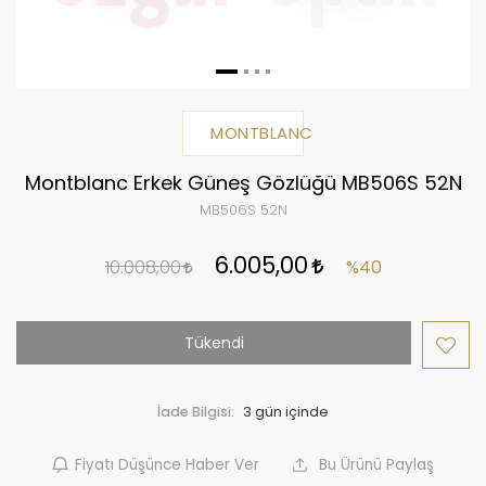
MONTBLANC
Montblanc Erkek Güneş Gözlüğü MB506S 52N
MB506S 52N
6.005,00
10.008,00
%40
Tükendi
İade Bilgisi:
Fiyatı Düşünce Haber Ver
Bu Ürünü Paylaş