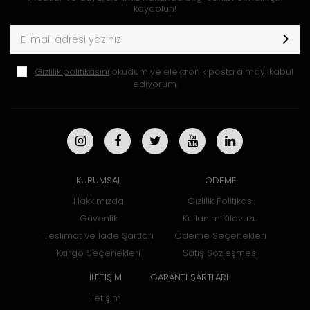
kaydolun!
Gizlilik politikasını
okudum ve elektronik posta almayı kabul
ediyorum.
KURUMSAL
ÖDEME
Hakkımızda
Gizlilik Politikası
Güvenlik
Kullanım Kılavuzu
Teslimat ve İade Şartları
Ödeme Seçenekleri
Kargo Seçenekleri
Satış Sözleşmesi
İLETİŞİM
GARANTİ ŞARTLARI
İletişim