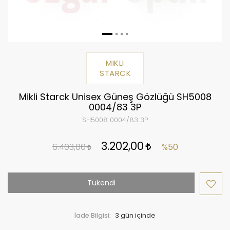
MIKLI
STARCK
Mikli Starck Unisex Güneş Gözlüğü SH5008
0004/83 3P
SH5008 0004/83 3P
3.202,00
6.403,00
%50
Tükendi
İade Bilgisi: