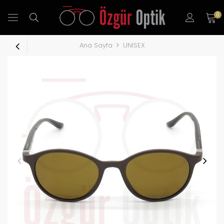
0
Ana Sayfa
UNISEX