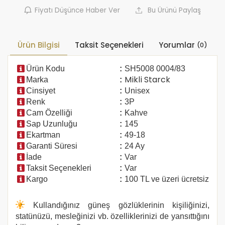
Fiyatı Düşünce Haber Ver
Bu Ürünü Paylaş
Ürün Bilgisi
Taksit Seçenekleri
Yorumlar
(0)
Ürün Kodu
:
SH5008 0004/83
Marka
:
Mikli Starck
Cinsiyet
:
Unisex
Renk
:
3P
Cam Özelliği
:
Kahve
Sap Uzunluğu
:
145
Ekartman
:
49-18
Garanti Süresi
:
24 Ay
İade
:
Var
Taksit Seçenekleri
:
Var
Kargo
:
100 TL ve üzeri ücretsiz
Kullandığınız güneş gözlüklerinin kişiliğinizi,
statünüzü, mesleğinizi vb. özelliklerinizi de yansıttığını