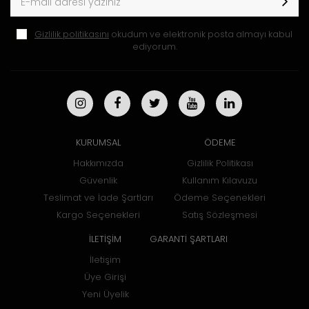
Gizlilik politikasını
okudum ve elektronik posta almayı kabul
ediyorum.
KURUMSAL
ÖDEME
Hakkımızda
Gizlilik Politikası
Güvenlik
Kullanım Kılavuzu
Teslimat ve İade Şartları
Ödeme Seçenekleri
Kargo Seçenekleri
Satış Sözleşmesi
İLETİŞİM
GARANTİ ŞARTLARI
İletişim
Üye Girişi
Yeni Üyelik