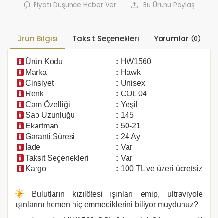
Fiyatı Düşünce Haber Ver
Bu Ürünü Paylaş
Ürün Bilgisi
Taksit Seçenekleri
Yorumlar
(0)
Ürün Kodu
:
HW1560
Marka
:
Hawk
Cinsiyet
:
Unisex
Renk
:
COL 04
Cam Özelliği
:
Yeşil
Sap Uzunluğu
:
145
Ekartman
:
50-21
Garanti Süresi
:
24 Ay
İade
:
Var
Taksit Seçenekleri
:
Var
Kargo
:
100 TL ve üzeri ücretsiz
Bulutların kızılötesi ışınları emip, ultraviyole
ışınlarını hemen hiç emmediklerini biliyor muydunuz?