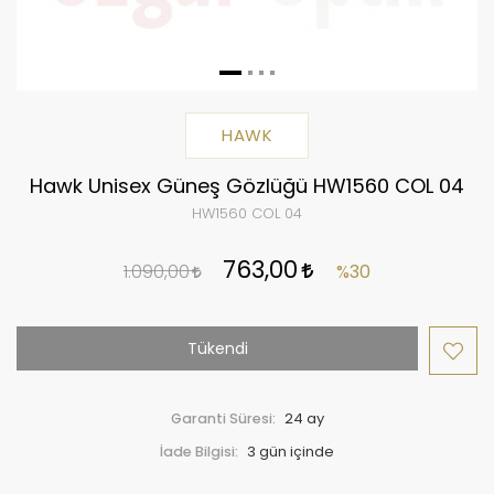
HAWK
Hawk Unisex Güneş Gözlüğü HW1560 COL 04
HW1560 COL 04
763,00
1.090,00
%30
Tükendi
Garanti Süresi:
24 ay
İade Bilgisi: