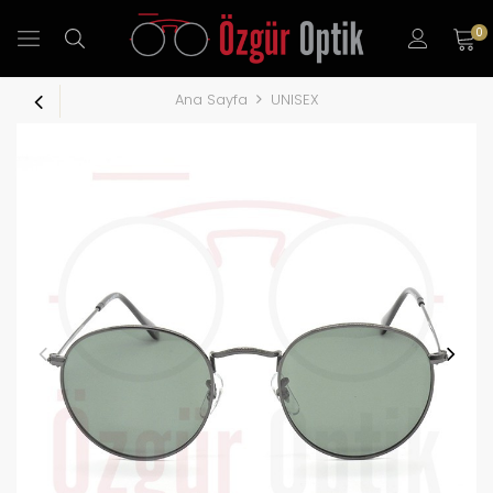
0
Ana Sayfa
UNISEX