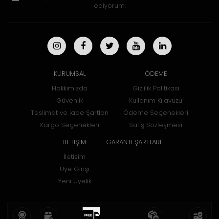
ediyorum.
KURUMSAL
ÖDEME
Hakkımızda
Gizlilik Politikası
Güvenlik
Kullanım Kılavuzu
Teslimat ve İade Şartları
Ödeme Seçenekleri
Kargo Seçenekleri
Satış Sözleşmesi
İLETİŞİM
GARANTİ ŞARTLARI
İletişim
Üye Girişi
Yeni Üyelik