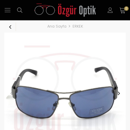
0
Ana Sayfa
ERKEK