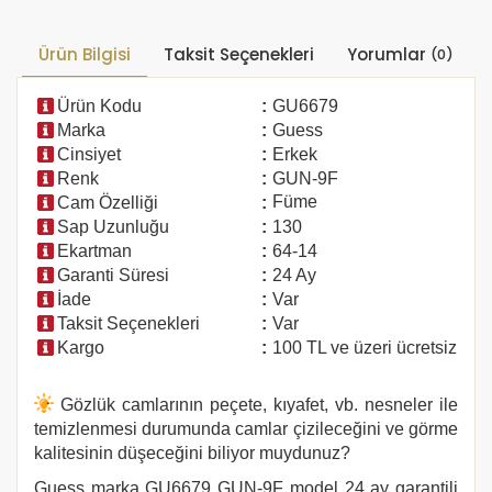
Ürün Bilgisi
Taksit Seçenekleri
Yorumlar
(0)
Ürün Kodu
:
GU6679
Marka
:
Guess
Cinsiyet
:
Erkek
Renk
:
GUN-9F
Füme
Cam Özelliği
:
Sap Uzunluğu
:
130
Ekartman
:
64-14
Garanti Süresi
:
24 Ay
İade
:
Var
Taksit Seçenekleri
:
Var
Kargo
:
100 TL ve üzeri ücretsiz
Gözlük camlarının peçete, kıyafet, vb. nesneler ile
temizlenmesi durumunda camlar çizileceğini ve görme
kalitesinin düşeceğini biliyor muydunuz?
Guess marka
GU6679 GUN-9F
model 24 ay garantili