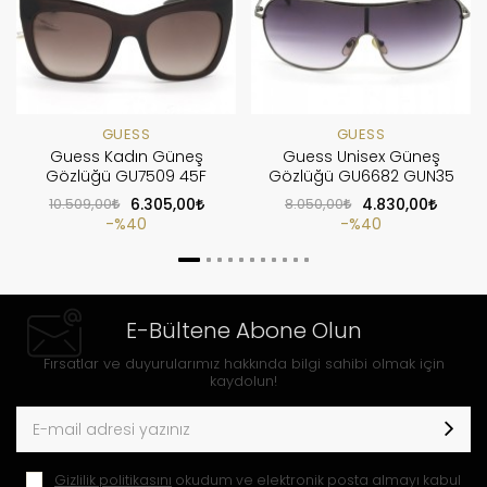
GUESS
GUESS
Guess Kadın Güneş
Guess Unisex Güneş
Gözlüğü GU7509 45F
Gözlüğü GU6682 GUN35
10.509,00
6.305,00
8.050,00
4.830,00
%40
%40
E-Bültene Abone Olun
Fırsatlar ve duyurularımız hakkında bilgi sahibi olmak için
kaydolun!
Gizlilik politikasını
okudum ve elektronik posta almayı kabul