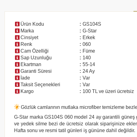
Ürün Kodu
:
GS104S
Marka
:
G-Star
Cinsiyet
:
Erkek
Renk
:
060
Cam Özelliği
:
Füme
Sap Uzunluğu
:
140
Ekartman
:
55-14
Garanti Süresi
:
24 Ay
İade
:
Var
Taksit Seçenekleri
:
Var
Kargo
:
100 TL ve üzeri ücretsiz
Gözlük camlarının mutlaka microfiber temizleme bezler
G-Star marka GS104S 060
model 24 ay garantili güneş g
ve yedek silme bezi de ücretsiz olarak siparişinize eklen
Hafta sonu ve resmi tatil günleri iş gününe dahil değildir.