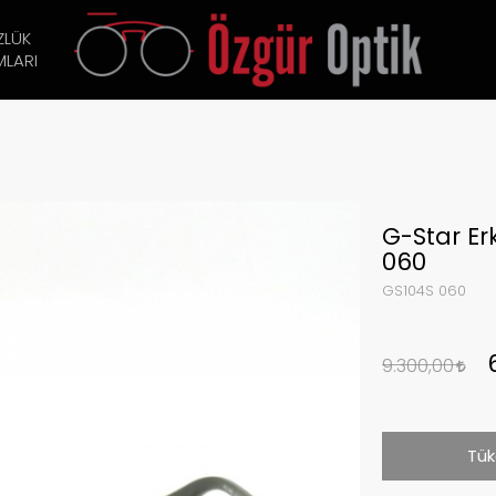
ZLÜK
LARI
G-Star E
060
GS104S 060
9.300,00
Tük