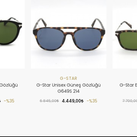
G-STAR
 Gözlüğü
G-Star Unisex Güneş Gözlüğü
G-Star 
G649S 214
%35
6.845,00
4.449,00
%35
7.700,0