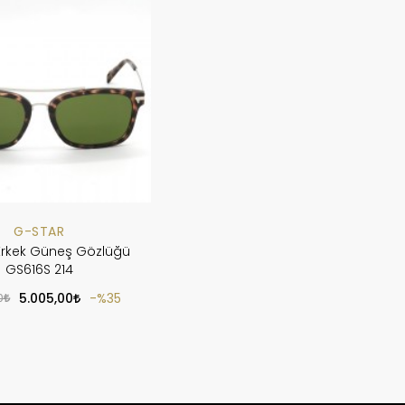
G-STAR
Erkek Güneş Gözlüğü
GS616S 214
0
5.005,00
%35