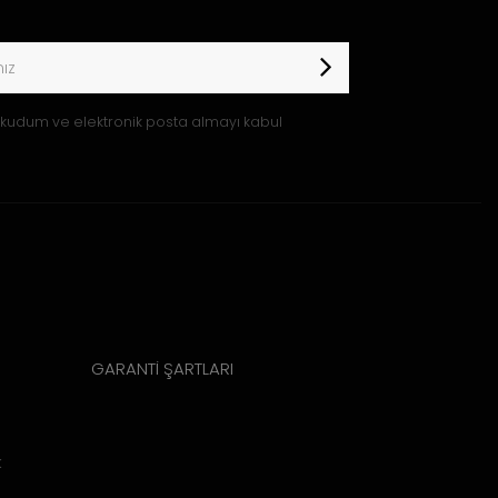
kudum ve elektronik posta almayı kabul
GARANTİ ŞARTLARI
k