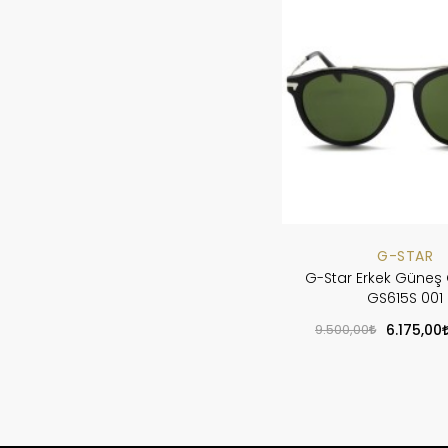
G-STAR
G-Star Erkek Güneş
GS615S 001
9.500,00
6.175,00