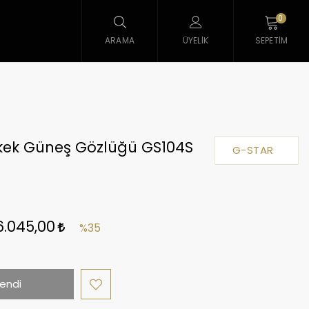
0
ARAMA
ÜYELIK
SEPETIM
rkek Güneş Gözlüğü GS104S
G-STAR
6.045,00
%35
endi