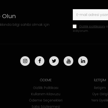
 Olun
kkında bilgi sahibi olmak için
Gizlilik politikasını
o
ediyorum.
ÖDEME
İLETİŞİM
Gizlilik Politikası
İletişim
Kullanım Kılavuzu
Üye Girişi
Ödeme Seçenekleri
Yeni Üyeli
Satış Sözleşmesi