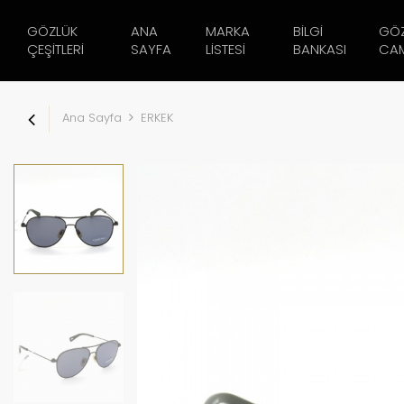
GÖZLÜK
ANA
MARKA
BILGI
GÖ
ÇEŞITLERI
SAYFA
LISTESI
BANKASI
CAM
Ana Sayfa
ERKEK