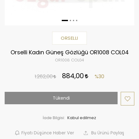
ORSELLI
Orselli Kadın Güneş Gözlüğü OR1008 COL04
OR1008 COL04
884,00
1.262,00
%30
Tükendi
İade Bilgisi:
Fiyatı Düşünce Haber Ver
Bu Ürünü Paylaş