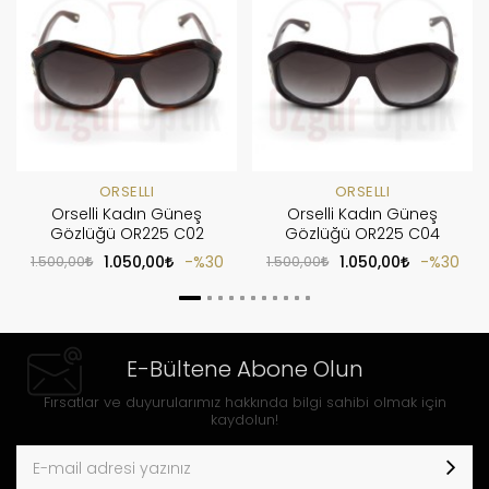
ORSELLI
ORSELLI
Orselli Kadın Güneş
Orselli Kadın Güneş
Gözlüğü OR225 C02
Gözlüğü OR225 C04
1.500,00
1.050,00
%30
1.500,00
1.050,00
%30
E-Bültene Abone Olun
Fırsatlar ve duyurularımız hakkında bilgi sahibi olmak için
kaydolun!