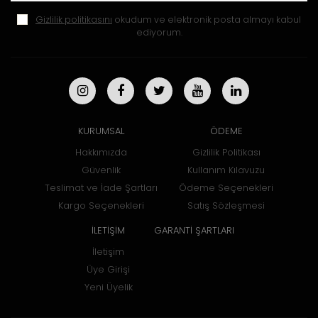
Gizlilik politikasını
okudum ve elektronik posta almayı kabul
ediyorum.
KURUMSAL
ÖDEME
Hakkımızda
Gizlilik Politikası
Güvenlik
Kullanım Kılavuzu
Teslimat ve İade Şartları
Ödeme Seçenekleri
Kargo Seçenekleri
Satış Sözleşmesi
İLETİŞİM
GARANTİ ŞARTLARI
İletişim
Üye Girişi
Yeni Üyelik