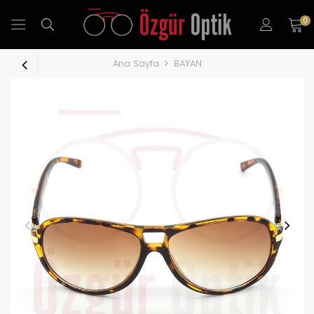
0
Ana Sayfa
BAYAN