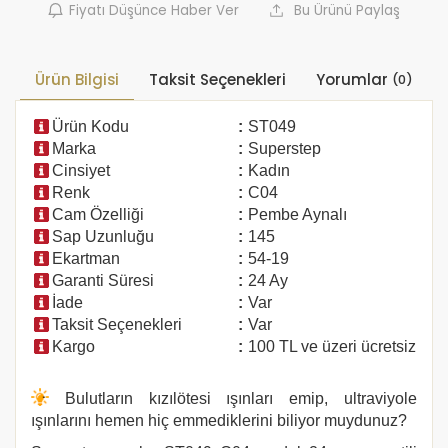
Fiyatı Düşünce Haber Ver
Bu Ürünü Paylaş
Ürün Bilgisi
Taksit Seçenekleri
Yorumlar
(0)
Ürün Kodu
:
ST049
Marka
:
Superstep
Cinsiyet
:
Kadın
Renk
:
C04
Cam Özelliği
:
Pembe Aynalı
Sap Uzunluğu
:
145
Ekartman
:
54-19
Garanti Süresi
:
24 Ay
İade
:
Var
Taksit Seçenekleri
:
Var
Kargo
:
100 TL ve üzeri ücretsiz
Bulutların kızılötesi ışınları emip, ultraviyole
ışınlarını hemen hiç emmediklerini biliyor muydunuz?