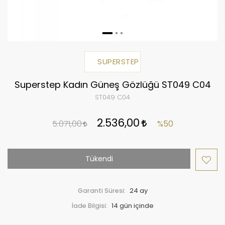
SUPERSTEP
Superstep Kadın Güneş Gözlüğü ST049 C04
ST049 C04
2.536,00
5.071,00
%50
Tükendi
Garanti Süresi:
24 ay
İade Bilgisi: