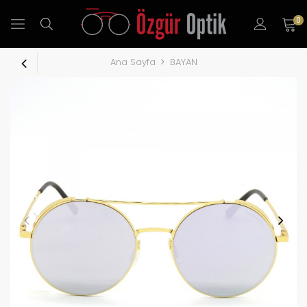
0
Ana Sayfa
BAYAN