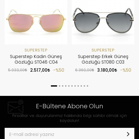
SUPERSTEP
SUPERSTEP
Superstep Kadın Güneş
Superstep Erkek Güneş
Gözlüğü ST046 C04
Gözlüğü ST080 C03
5.033,00
2.517,00
%50
6.360,00
3.180,00
%50
E-Bültene Abone Olun
Fırsatlar ve duyurularımız hakkında bilgi sahibi olmak için
kaydolun!