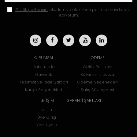
Gizlilik politikasını
okudum ve elektronik posta almayı kabul
ediyorum.
KURUMSAL
ÖDEME
Hakkımızda
Gizlilik Politikası
Güvenlik
Kullanım Kılavuzu
Teslimat ve İade Şartları
Ödeme Seçenekleri
Kargo Seçenekleri
Satış Sözleşmesi
İLETİŞİM
GARANTİ ŞARTLARI
İletişim
Üye Girişi
Yeni Üyelik