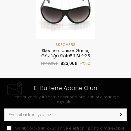
SKECHERS
Skechers Unisex Güneş
Gözlüğü SK4059 BLK-35
1.646,00
823,00
%50
E-Bültene Abone Olun
Fırsatlar ve duyurularımız hakkında bilgi sahibi olmak için
kaydolun!
Gizlilik politikasını
okudum ve elektronik posta almayı kabul