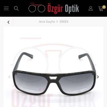
0
Ana Sayfa
ERKEK