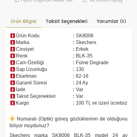
Fiyatı Düşünce Haber Ver
Bu Ürünü Paylaş
Ürün Bilgisi
Taksit Seçenekleri
Yorumlar
(0)
Ürün Kodu
:
SK8006
Marka
:
Skechers
Cinsiyet
:
Erkek
Renk
:
BLK-35
Cam Özelliği
:
Füme Degrade
Sap Uzunluğu
:
130
Ekartman
:
62-16
Garanti Süresi
:
24 Ay
İade
:
Var
Taksit Seçenekleri
:
Var
Kargo
:
100 TL ve üzeri ücretsiz
Numaralı (Optik) güneş gözlüklerinin de olduğunu
biliyor muydunuz?
Skechers
marka
SK8006
BLK-35
model 24 ay