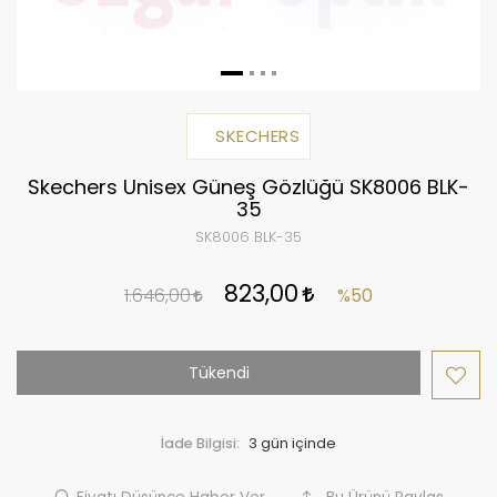
SKECHERS
Skechers Unisex Güneş Gözlüğü SK8006 BLK-
35
SK8006 BLK-35
823,00
1.646,00
%50
Tükendi
İade Bilgisi: