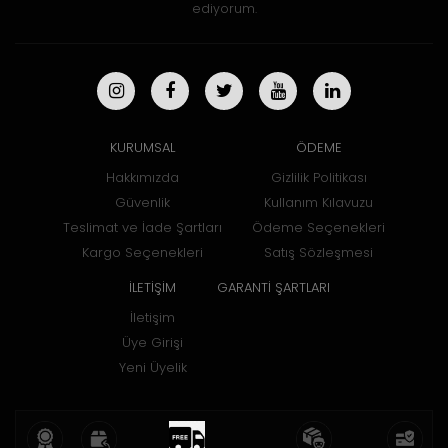
ediyorum.
KURUMSAL
ÖDEME
Hakkımızda
Gizlilik Politikası
Güvenlik
Kullanım Kılavuzu
Teslimat ve İade Şartları
Ödeme Seçenekleri
Kargo Seçenekleri
Satış Sözleşmesi
İLETİŞİM
GARANTİ ŞARTLARI
İletişim
Üye Girişi
Yeni Üyelik