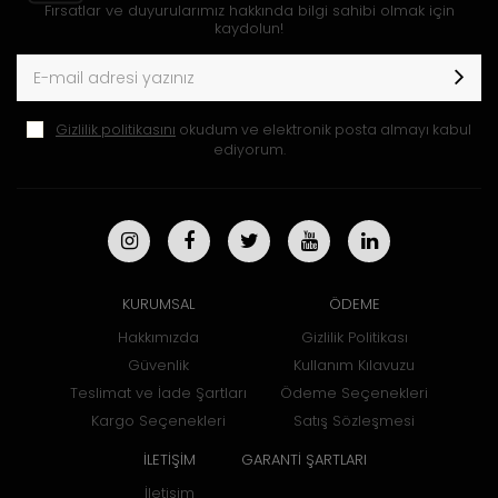
Fırsatlar ve duyurularımız hakkında bilgi sahibi olmak için
kaydolun!
Gizlilik politikasını
okudum ve elektronik posta almayı kabul
ediyorum.
KURUMSAL
ÖDEME
Hakkımızda
Gizlilik Politikası
Güvenlik
Kullanım Kılavuzu
Teslimat ve İade Şartları
Ödeme Seçenekleri
Kargo Seçenekleri
Satış Sözleşmesi
İLETİŞİM
GARANTİ ŞARTLARI
İletişim