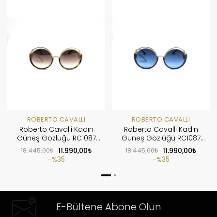
ROBERTO CAVALLI
ROBERTO CAVALLI
Roberto Cavalli Kadın
Roberto Cavalli Kadın
Güneş Gözlüğü RC1087
Güneş Gözlüğü RC1087
52G
92W
18.445,00
11.990,00
18.445,00
11.990,00
%35
%35
E-Bültene Abone Olun