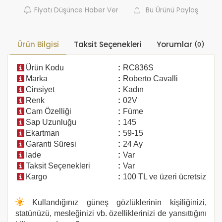
Fiyatı Düşünce Haber Ver
Bu Ürünü Paylaş
Ürün Bilgisi
Taksit Seçenekleri
Yorumlar
(0)
Ürün Kodu
:
RC836S
Marka
:
Roberto Cavalli
Cinsiyet
:
Kadın
Renk
:
02V
Cam Özelliği
:
Füme
Sap Uzunluğu
:
145
Ekartman
:
59-15
Garanti Süresi
:
24 Ay
İade
:
Var
Taksit Seçenekleri
:
Var
Kargo
:
100 TL ve üzeri ücretsiz
Kullandığınız güneş gözlüklerinin kişiliğinizi,
statünüzü, mesleğinizi vb. özelliklerinizi de yansıttığını