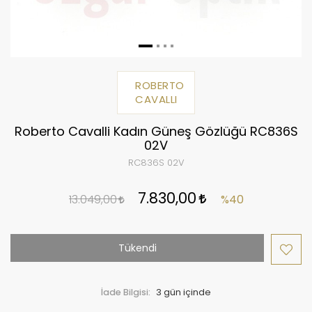
ROBERTO
CAVALLI
Roberto Cavalli Kadın Güneş Gözlüğü RC836S
02V
RC836S 02V
7.830,00
13.049,00
%40
Tükendi
İade Bilgisi: