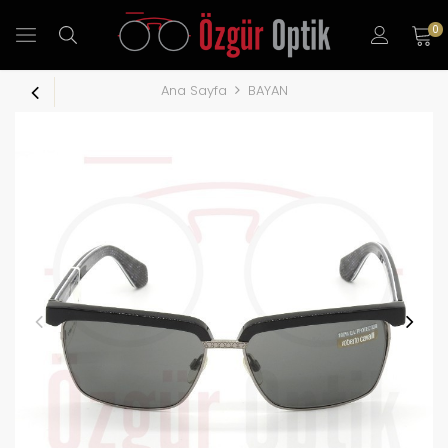
0
Ana Sayfa
BAYAN