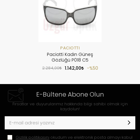
PACIOTTI
Paciotti Kadın Güneş
Gözlüğü P018 C5
2.284,00
1.142,00
%50
E-Bültene Abone Olun
Fırsatlar ve duyurularımız hakkında bilgi sahibi olmak için
kaydolun!
Gizlilik politikasını
okudum ve elektronik posta almayı kabul