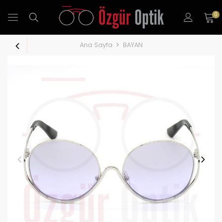
0
Ana Sayfa
BAYAN