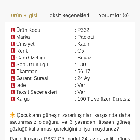
Ürün Bilgisi
Taksit Seçenekleri
Yorumlar
(0)
Ürün Kodu
:
P332
Marka
:
Paciotti
Cinsiyet
:
Kadın
Renk
:
C5
Cam Özelliği
:
Beyaz
Sap Uzunluğu
:
130
Ekartman
:
56-17
Garanti Süresi
:
24 Ay
İade
:
Var
Taksit Seçenekleri
:
Var
Kargo
:
100 TL ve üzeri ücretsiz
Çocukların güneşin zararlı ışınları karşısında daha
savunmasız olduğunu ve 3 yaşından itibaren güneş
gözlüğü kullanması gerektiğini biliyor muydunuz?
Paciotti marka
P332 C5
model 24 ay garantili güneş