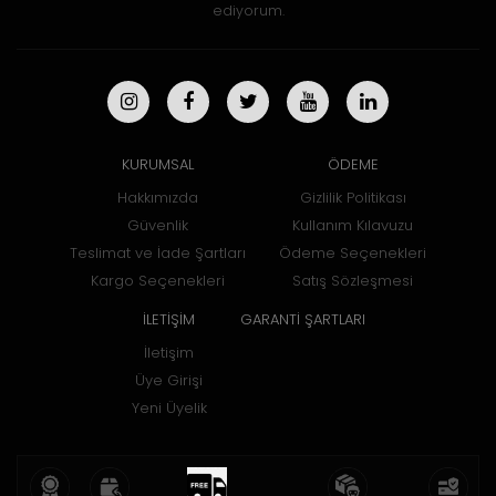
ediyorum.
KURUMSAL
ÖDEME
Hakkımızda
Gizlilik Politikası
Güvenlik
Kullanım Kılavuzu
Teslimat ve İade Şartları
Ödeme Seçenekleri
Kargo Seçenekleri
Satış Sözleşmesi
İLETİŞİM
GARANTİ ŞARTLARI
İletişim
Üye Girişi
Yeni Üyelik