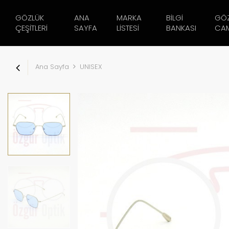
GÖZLÜK
ANA
MARKA
BILGI
GÖ
ÇEŞITLERI
SAYFA
LISTESI
BANKASI
CAM
Ana Sayfa
UNISEX