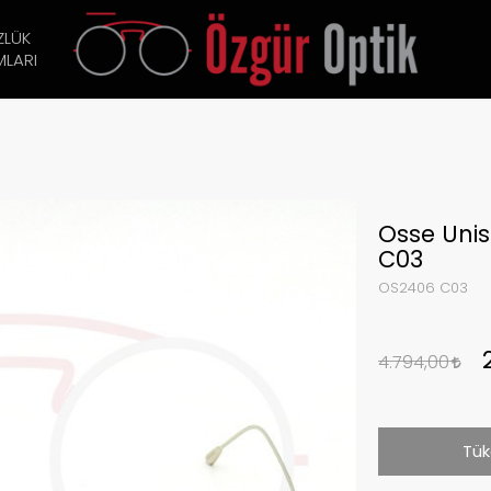
ZLÜK
LARI
Osse Uni
C03
OS2406 C03
4.794,00
Tük