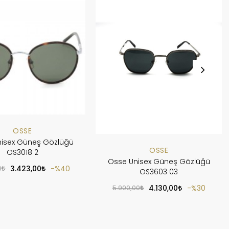
OSSE
isex Güneş Gözlüğü
OSSE
OS3018 2
Osse Unisex Güneş Gözlüğü
0
3.423,00
%40
OS3603 03
5.900,00
4.130,00
%30