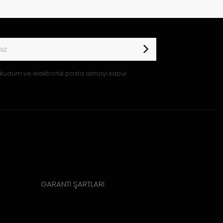
kudum ve elektronik posta almayı kabul
GARANTİ ŞARTLARI