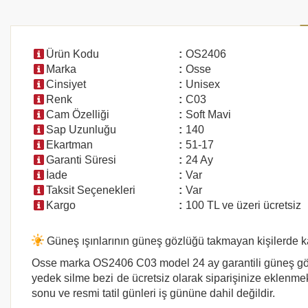
Ürün Kodu
:
OS2406
Marka
:
Osse
Cinsiyet
:
Unisex
Renk
:
C03
Cam Özelliği
:
Soft Mavi
Sap Uzunluğu
:
140
Ekartman
:
51-17
Garanti Süresi
:
24 Ay
İade
:
Var
Taksit Seçenekleri
:
Var
Kargo
:
100 TL ve üzeri ücretsiz
Güneş ışınlarının güneş gözlüğü takmayan kişilerde ka
Osse marka
OS2406 C03
model 24 ay garantili güneş göz
yedek silme bezi de ücretsiz olarak siparişinize eklenmekt
sonu ve resmi tatil günleri iş gününe dahil değildir.