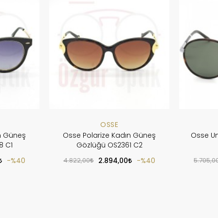
OSSE
n Güneş
Osse Polarize Kadın Güneş
Osse Un
8 C1
Gözlüğü OS2361 C2
%40
4.822,00
2.894,00
%40
5.705,0