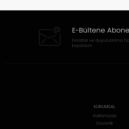
E-Bültene Abone
Fırsatlar ve duyurularımız ha
kaydolun!
KURUMSAL
Hakkımızda
Güvenlik