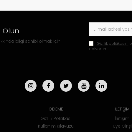
 Olun
kkında bilgi sahibi olmak için
Gizlilik politikasını
o
ediyorum.
ÖDEME
İLETİŞİM
Gizlilik Politikası
İletişim
Kullanım Kılavuzu
Üye Girişi