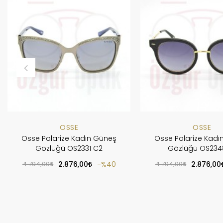
OSSE
OSSE
Osse Polarize Kadın Güneş
Osse Polarize Kadı
Gözlüğü OS2331 C2
Gözlüğü OS234
4.794,00
2.876,00
%40
4.794,00
2.876,00