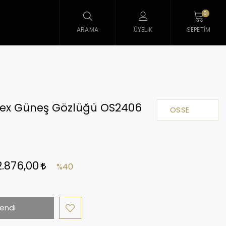
0
ARAMA
ÜYELIK
SEPETIM
sex Güneş Gözlüğü OS2406
OSSE
2.876,00
%40
endi