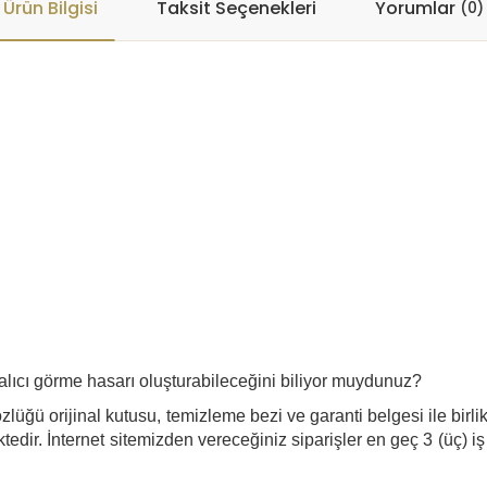
Ürün Bilgisi
Taksit Seçenekleri
Yorumlar
(0)
lıcı görme hasarı oluşturabileceğini biliyor muydunuz?
lüğü orijinal kutusu, temizleme bezi ve garanti belgesi ile birli
edir. İnternet sitemizden vereceğiniz siparişler en geç 3 (üç) iş