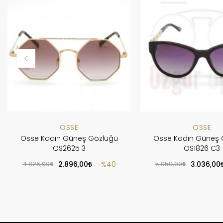
OSSE
OSSE
Osse Kadın Güneş Gözlüğü
Osse Kadın Güneş 
OS2625 3
OS1826 C3
4.826,00
2.896,00
%40
5.059,00
3.036,00