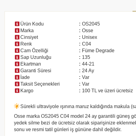
Ürün Kodu
:
OS2045
Marka
:
Osse
Cinsiyet
:
Unisex
Renk
:
C04
Cam Özelliği
:
Füme Degrade
Sap Uzunluğu
:
135
Ekartman
:
44-21
Garanti Süresi
:
24 Ay
İade
:
Var
Taksit Seçenekleri
:
Var
Kargo
:
100 TL ve üzeri ücretsiz
Sürekli ultraviyole ışınına maruz kaldığında makula (
Osse marka
OS2045 C04
model 24 ay garantili güneş göz
yedek silme bezi de ücretsiz olarak siparişinize eklenmekt
sonu ve resmi tatil günleri iş gününe dahil değildir.