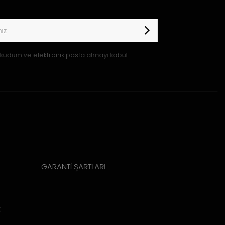
kudum ve elektronik posta almayı kabul
GARANTİ ŞARTLARI
k