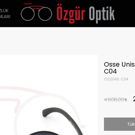
ZLÜK
LARI
Osse Uni
C04
OS2045 C04
4.608,00
Tük