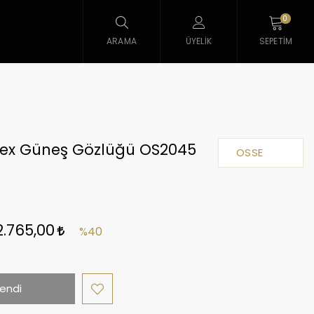
0
ARAMA
ÜYELIK
SEPETIM
sex Güneş Gözlüğü OS2045
OSSE
2.765,00
%40
endi