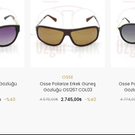
OSSE
Gözlüğü
Osse Polarize Erkek Güneş
Osse Po
Gözlüğü OS1267 COL03
Gözl
%40
4.575,00
2.745,00
%40
4.774,0