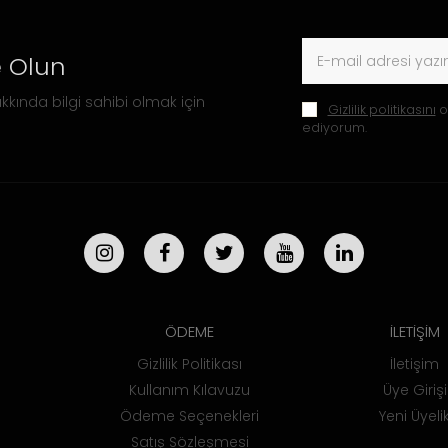
 Olun
kkında bilgi sahibi olmak için
Gizlilik politikasını
o
ediyorum.
ÖDEME
İLETİŞİM
Gizlilik Politikası
İletişim
Kullanım Kılavuzu
Üye Girişi
Ödeme Seçenekleri
Yeni Üyeli
Satış Sözleşmesi