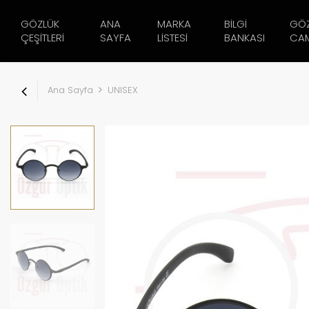
GÖZLÜK
ANA
MARKA
BILGI
GÖ
ÇEŞITLERI
SAYFA
LISTESI
BANKASI
CAM
Ana Sayfa
UNISEX