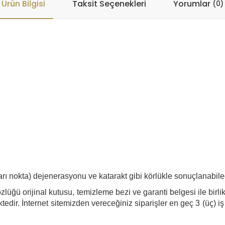
Ürün Bilgisi
Taksit Seçenekleri
Yorumlar
(0)
sarı nokta) dejenerasyonu ve katarakt gibi körlükle sonuçlanabil
lüğü orijinal kutusu, temizleme bezi ve garanti belgesi ile birli
edir. İnternet sitemizden vereceğiniz siparişler en geç 3 (üç) iş