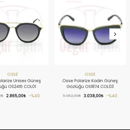
OSSE
OSSE
larize Unisex Güneş
Osse Polarize Kadın Güneş
üğü OS2415 COL01
Gözlüğü OS1874 COL03
0
2.865,00
%40
5.062,00
3.038,00
%40