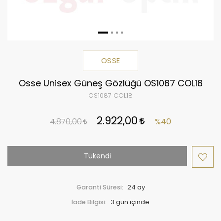
OSSE
Osse Unisex Güneş Gözlüğü OS1087 COL18
OS1087 COL18
2.922,00
4.870,00
%40
Tükendi
Garanti Süresi:
24 ay
İade Bilgisi: