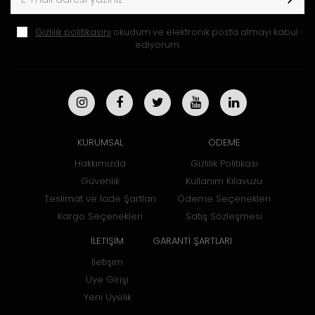
Gizlilik politikasını
okudum ve elektronik posta almayı kabul
ediyorum.
KURUMSAL
ÖDEME
Hakkımızda
Gizlilik Politikası
Güvenlik
Kullanım Kılavuzu
Teslimat ve İade Şartları
Ödeme Seçenekleri
Kargo Seçenekleri
Satış Sözleşmesi
İLETİŞİM
GARANTİ ŞARTLARI
İletişim
Üye Girişi
Yeni Üyelik