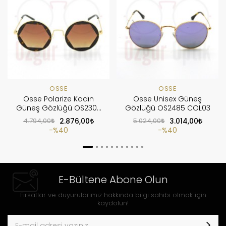
OSSE
OSSE
Osse Polarize Kadın
Osse Unisex Güneş
Güneş Gözlüğü OS2308
Gözlüğü OS2485 COL03
COL01
4.794,00
2.876,00
5.024,00
3.014,00
%40
%40
E-Bültene Abone Olun
Fırsatlar ve duyurularımız hakkında bilgi sahibi olmak için
kaydolun!