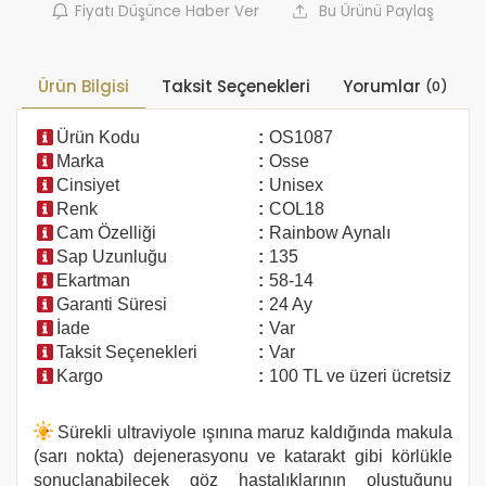
Fiyatı Düşünce Haber Ver
Bu Ürünü Paylaş
Ürün Bilgisi
Taksit Seçenekleri
Yorumlar
(0)
Ürün Kodu
:
OS1087
Marka
:
Osse
Cinsiyet
:
Unisex
Renk
:
COL18
Cam Özelliği
:
Rainbow Aynalı
Sap Uzunluğu
:
135
Ekartman
:
58-14
Garanti Süresi
:
24 Ay
İade
:
Var
Taksit Seçenekleri
:
Var
Kargo
:
100 TL ve üzeri ücretsiz
Sürekli ultraviyole ışınına maruz kaldığında makula
(sarı nokta) dejenerasyonu ve katarakt gibi körlükle
sonuçlanabilecek göz hastalıklarının oluştuğunu