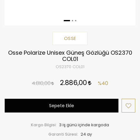
OSSE
Osse Polarize Unisex Güneş Gözlüğü OS2370
COL01
OS2370 COL01
2.886,00
4.810,00
%40
Sepete Ekle
Kargo Bilgisi:
3 iş günü içinde kargoda
Garanti Süresi:
24 ay