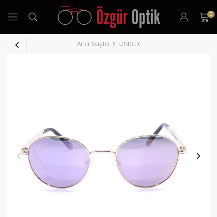
0
Ana Sayfa
UNISEX