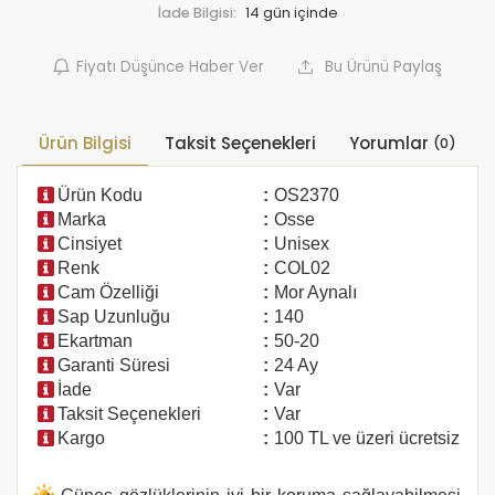
İade Bilgisi:
Fiyatı Düşünce Haber Ver
Bu Ürünü Paylaş
Ürün Bilgisi
Taksit Seçenekleri
Yorumlar
(0)
Ürün Kodu
:
OS2370
Marka
:
Osse
Cinsiyet
:
Unisex
Renk
:
COL02
Cam Özelliği
:
Mor Aynalı
Sap Uzunluğu
:
140
Ekartman
:
50-20
Garanti Süresi
:
24 Ay
İade
:
Var
Taksit Seçenekleri
:
Var
Kargo
:
100 TL ve üzeri ücretsiz