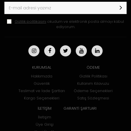
Gizlilik politikasını
okudum ve elektronik posta almayı kabul
ediyorum.
KURUMSAL
ÖDEME
Hakkımızda
Gizlilik Politikası
Güvenlik
Kullanım Kılavuzu
Teslimat ve İade Şartları
Ödeme Seçenekleri
Kargo Seçenekleri
Satış Sözleşmesi
İLETİŞİM
GARANTİ ŞARTLARI
İletişim
Üye Girişi