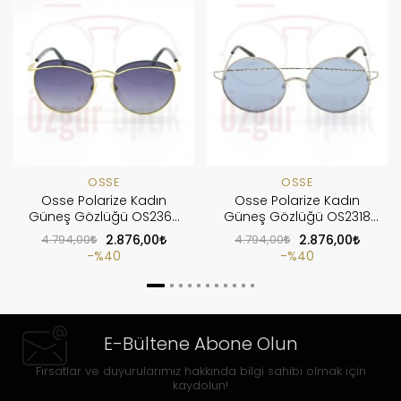
OSSE
OSSE
Osse Polarize Kadın
Osse Polarize Kadın
Güneş Gözlüğü OS2360
Güneş Gözlüğü OS2318
C4
COL02
4.794,00
2.876,00
4.794,00
2.876,00
%40
%40
E-Bültene Abone Olun
Fırsatlar ve duyurularımız hakkında bilgi sahibi olmak için
kaydolun!