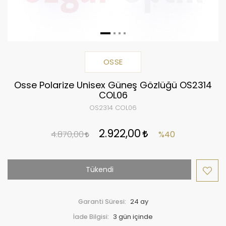
OSSE
Osse Polarize Unisex Güneş Gözlüğü OS2314
COL06
OS2314 COL06
2.922,00
4.870,00
%40
Tükendi
Garanti Süresi:
24 ay
İade Bilgisi: