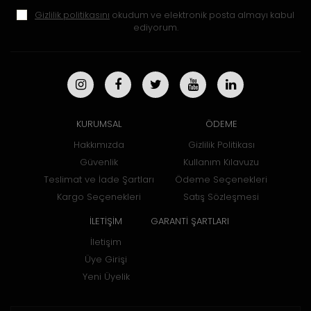
Gizlilik politikasını
okudum ve elektronik posta almayı kabul
ediyorum.
KURUMSAL
ÖDEME
Hakkımızda
Gizlilik Politikası
Güvenlik
Kullanım Kılavuzu
Teslimat ve İade Şartları
Ödeme Seçenekleri
Kargo Seçenekleri
Satış Sözleşmesi
İLETİŞİM
GARANTİ ŞARTLARI
İletişim
Üye Girişi
Yeni Üyelik