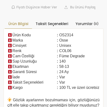
Fiyatı Düşünce Haber Ver
Bu Ürünü Paylaş
Ürün Bilgisi
Taksit Seçenekleri
Yorumlar
(0)
Ürün Kodu
:
OS2314
Marka
:
Osse
Cinsiyet
:
Unisex
Renk
:
COL06
Cam Özelliği
:
Füme Degrade
Sap Uzunluğu
:
140
Ekartman
:
58-13
Garanti Süresi
:
24 Ay
İade
:
Var
Taksit Seçenekleri
:
Var
Kargo
:
100 TL ve üzeri ücretsiz
Gözlük ayarlarının bozulmaması için, gözlüğünüzü
çift elle takıp çıkartmanız gerektiğini biliyor muydunuz?