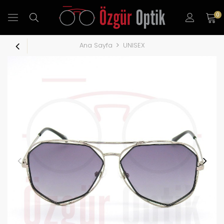
0
Ana Sayfa
UNISEX