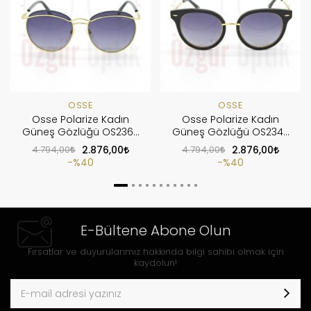
OSSE
OSSE
Osse Polarize Kadın
Osse Polarize Kadın
Güneş Gözlüğü OS2360
Güneş Gözlüğü OS2348
C4
C1
4.794,00
2.876,00
4.794,00
2.876,00
%40
%40
E-Bültene Abone Olun
Fırsatlar ve duyurularımız hakkında bilgi sahibi olmak için
kaydolun!