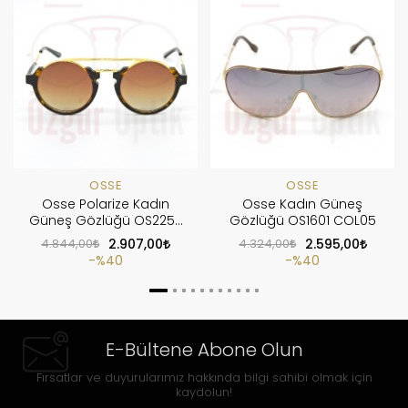
OSSE
OSSE
Osse Polarize Kadın
Osse Kadın Güneş
Güneş Gözlüğü OS2258
Gözlüğü OS1601 COL05
COL01
4.844,00
2.907,00
4.324,00
2.595,00
%40
%40
E-Bültene Abone Olun
Fırsatlar ve duyurularımız hakkında bilgi sahibi olmak için
kaydolun!