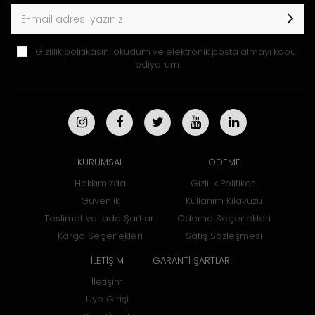
Gizlilik politikasını
okudum ve elektronik posta almayı kabul
ediyorum.
KURUMSAL
ÖDEME
Hakkımızda
Gizlilik Politikası
Güvenlik
Kullanım Kılavuzu
Teslimat ve İade Şartları
Ödeme Seçenekleri
Kargo Seçenekleri
Satış Sözleşmesi
İLETİŞİM
GARANTİ ŞARTLARI
İletişim
Üye Girişi