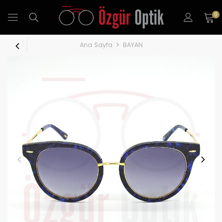
0
Ana Sayfa
BAYAN