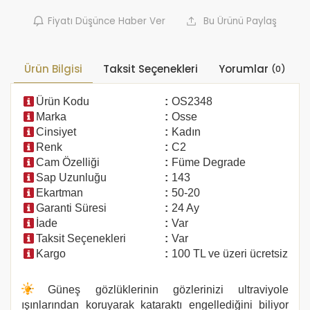
Fiyatı Düşünce Haber Ver
Bu Ürünü Paylaş
Ürün Bilgisi
Taksit Seçenekleri
Yorumlar
(0)
Ürün Kodu
:
OS2348
Marka
:
Osse
Cinsiyet
:
Kadın
Renk
:
C2
Cam Özelliği
:
Füme Degrade
Sap Uzunluğu
:
143
Ekartman
:
50-20
Garanti Süresi
:
24 Ay
İade
:
Var
Taksit Seçenekleri
:
Var
Kargo
:
100 TL ve üzeri ücretsiz
Güneş gözlüklerinin gözlerinizi ultraviyole
ışınlarından koruyarak kataraktı engellediğini biliyor