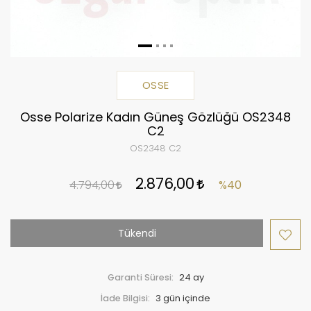
OSSE
Osse Polarize Kadın Güneş Gözlüğü OS2348
C2
OS2348 C2
2.876,00
4.794,00
%40
Tükendi
Garanti Süresi:
24 ay
İade Bilgisi: