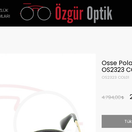
ZLÜK
LARI
Osse Pol
OS2323 C
OS2323 COL01
4.794,00
Tük