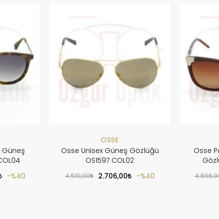
OSSE
k Güneş
Osse Unisex Güneş Gözlüğü
Osse P
COL04
OS1597 COL02
Gözl
%40
4.510,00
2.706,00
%40
4.898,0