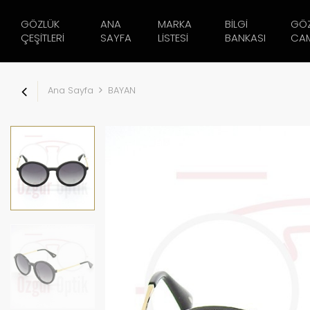
GÖZLÜK
ANA
MARKA
BILGI
GÖ
ÇEŞITLERI
SAYFA
LISTESI
BANKASI
CAM
Ana Sayfa
BAYAN