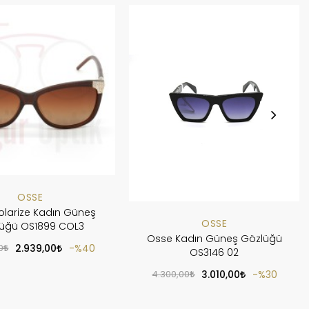
OSSE
olarize Kadın Güneş
OSSE
üğü OS1899 COL3
Osse Kadın Güneş Gözlüğü
0
2.939,00
%40
OS3146 02
4.300,00
3.010,00
%30