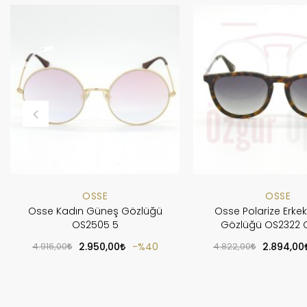
OSSE
OSSE
Osse Kadın Güneş Gözlüğü
Osse Polarize Erke
OS2505 5
Gözlüğü OS2322 
4.916,00
2.950,00
%40
4.822,00
2.894,00