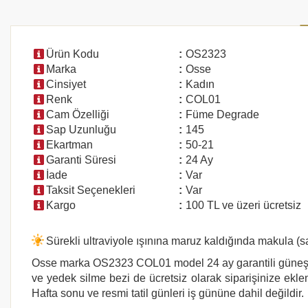
Ürün Kodu
:
OS2323
Marka
:
Osse
Cinsiyet
:
Kadın
Renk
:
COL01
Cam Özelliği
:
Füme Degrade
Sap Uzunluğu
:
145
Ekartman
:
50-21
Garanti Süresi
:
24 Ay
İade
:
Var
Taksit Seçenekleri
:
Var
Kargo
:
100 TL ve üzeri ücretsiz
Sürekli ultraviyole ışınına maruz kaldığında makula (
Osse marka
OS2323 COL01
model 24 ay garantili güneş 
ve yedek silme bezi de ücretsiz olarak siparişinize eklen
Hafta sonu ve resmi tatil günleri iş gününe dahil değildir.