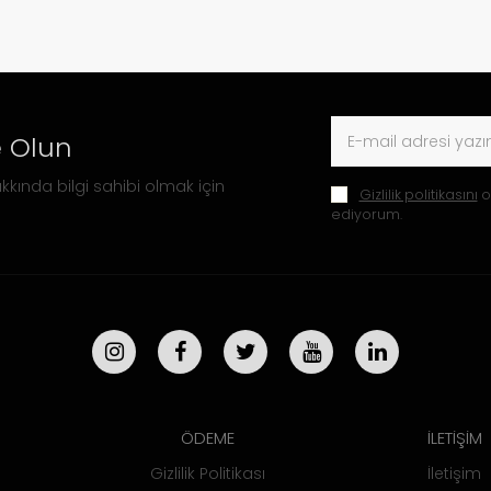
 Olun
kkında bilgi sahibi olmak için
Gizlilik politikasını
o
ediyorum.
ÖDEME
İLETİŞİM
Gizlilik Politikası
İletişim