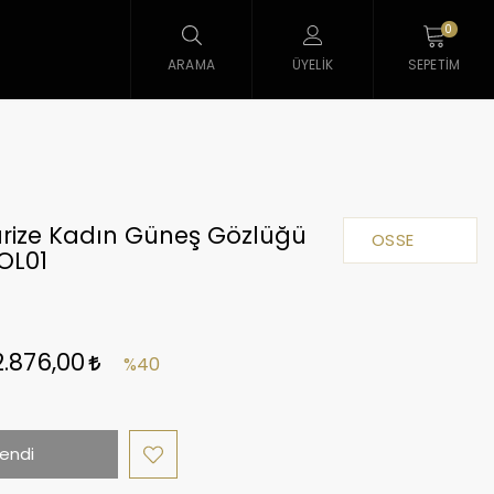
0
ARAMA
ÜYELIK
SEPETIM
arize Kadın Güneş Gözlüğü
OSSE
OL01
2.876,00
%40
endi