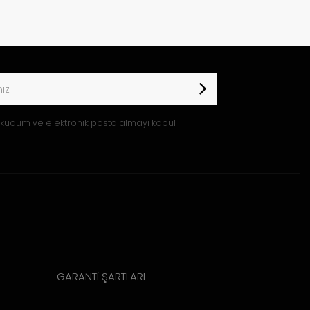
kudum ve elektronik posta almayı kabul
GARANTİ ŞARTLARI