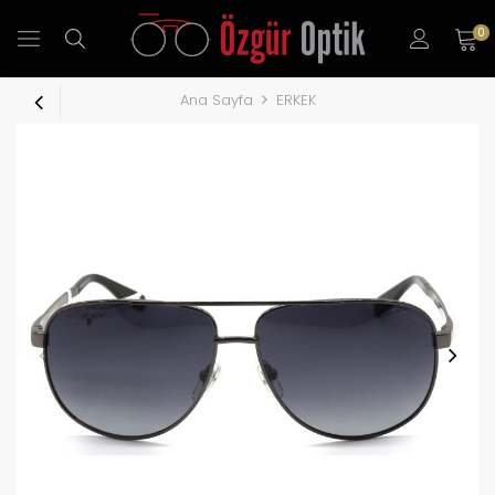
0
Ana Sayfa
ERKEK