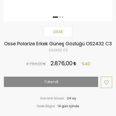
OSSE
Osse Polarize Erkek Güneş Gözlüğü OS2432 C3
OS2432 C3
2.876,00
4.794,00
%40
Tükendi
Garanti Süresi:
24 ay
İade Bilgisi: