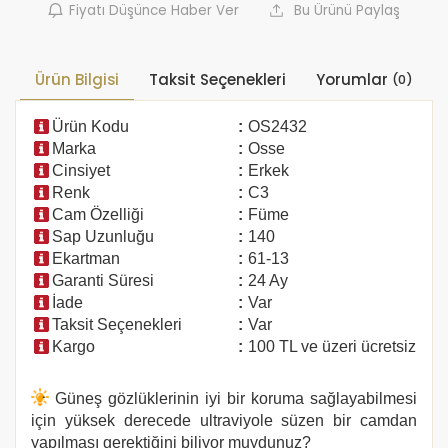
Fiyatı Düşünce Haber Ver
Bu Ürünü Paylaş
Ürün Bilgisi
Taksit Seçenekleri
Yorumlar
(0)
Ürün Kodu
:
OS2432
Marka
:
Osse
Cinsiyet
:
Erkek
Renk
:
C3
Cam Özelliği
:
Füme
Sap Uzunluğu
:
140
Ekartman
:
61-13
Garanti Süresi
:
24 Ay
İade
:
Var
Taksit Seçenekleri
:
Var
Kargo
:
100 TL ve üzeri ücretsiz
Güneş gözlüklerinin iyi bir koruma sağlayabilmesi
için yüksek derecede ultraviyole süzen bir camdan
yapılması gerektiğini biliyor muydunuz?