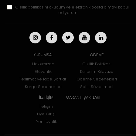
Gizlilik politikasını
okudum ve elektronik posta almayı kabul
ediyorum.
KURUMSAL
ÖDEME
Hakkımızda
Gizlilik Politikası
Güvenlik
Kullanım Kılavuzu
Teslimat ve İade Şartları
Ödeme Seçenekleri
Kargo Seçenekleri
Satış Sözleşmesi
İLETİŞİM
GARANTİ ŞARTLARI
İletişim
Üye Girişi
Yeni Üyelik