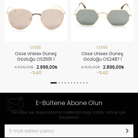
OSSE
OSSE
Osse Unisex Güneş
Osse Unisex Güneş
Gözlüğü OS2591 1
Gözlüğü OS2487 1
4.826,00
2.896,00
4.826,00
2.896,00
%40
%40
E-Bültene Abone Olun
Fırsatlar ve duyurularımız hakkında bilgi sahibi olmak için
kaydolun!