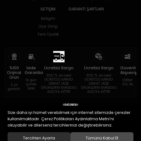
İLETİŞİM
GARANTİ ŞARTLARI
İletişim
Üye Girişi
Yeni Üyelik
%100
İade
Ücretsiz Kargo
Ücretsiz Kargo
Güvenli
Orijinal
Garantisi
Alışveriş
300 TL ve üzeri
300 TL ve üzeri
Ürün
ÜCRETSİZ KARGO.
ÜCRETSİZ KARGO.
15 gün
128bit
DİKKAT: İADE
DİKKAT: İADE
içinde
SSL ile
2 yıl
ÜRÜNLERİN KARGOSU
ÜRÜNLERİN KARGOSU
iade
garanti
ALICIYA AİTTİR.
ALICIYA AİTTİR.
Size daha iyi hizmet verebilmek için internet sitemizde çerezler
kullanılmaktadır. Çerez Politikaları Aydınlatma Metni’ni
okuyabilir ve dilerseniz tercihlerinizi değiştirebilirsiniz.
© 2020
Eymen Optik Lens Limited Şirketi
. Tüm hakları saklıdır.
Tercihleri Ayarla
Tümünü Kabul Et