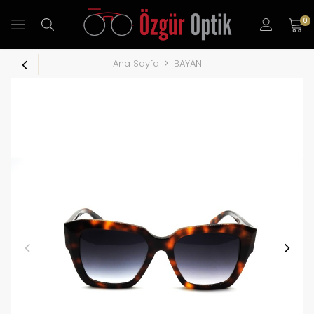
0
Ana Sayfa
BAYAN