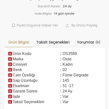
Garanti Süresi:
24 ay
İade Bilgisi:
Fiyatı Düşünce Haber Ver
Bu Ürünü Paylaş
Ürün Bilgisi
Taksit Seçenekleri
Yorumlar
(0)
Ürün Kodu
:
OS3589
Marka
:
Osse
Cinsiyet
:
Kadın
Renk
:
02
Cam Özelliği
:
Füme Degrade
Sap Uzunluğu
:
145
Ekartman
:
51 -17
Garanti Süresi
:
24 Ay
İade
:
Var
Taksit Seçenekleri
:
Var