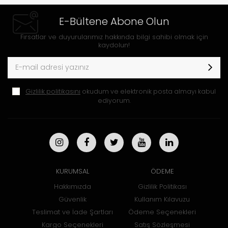
E-Bültene Abone Olun
Fırsatlar ve duyurularımız hakkında bilgi sahibi olmak için
kaydolun!
Gizlilik politikasını
okudum ve elektronik posta almayı kabul
ediyorum.
KURUMSAL
ÖDEME
Hakkımızda
Gizlilik Politikası
Güvenlik
Kullanım Kılavuzu
Teslimat ve İade Şartları
Ödeme Seçenekleri
Kargo Seçenekleri
Satış Sözleşmesi