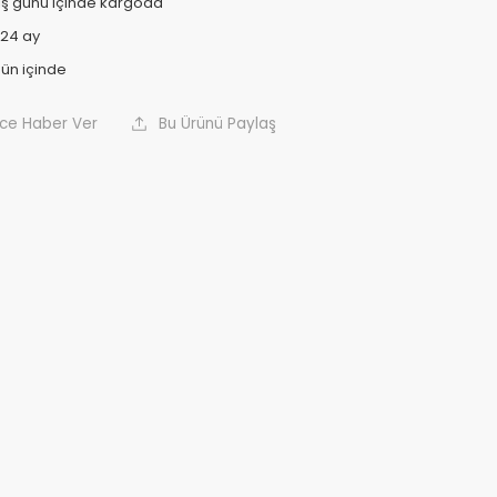
 iş günü içinde kargoda
24 ay
nce Haber Ver
Bu Ürünü Paylaş