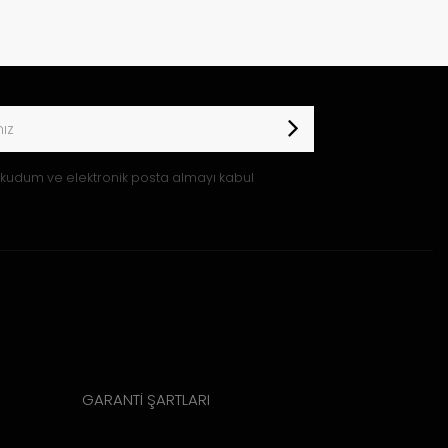
kudum ve elektronik posta almayı kabul
GARANTİ ŞARTLARI