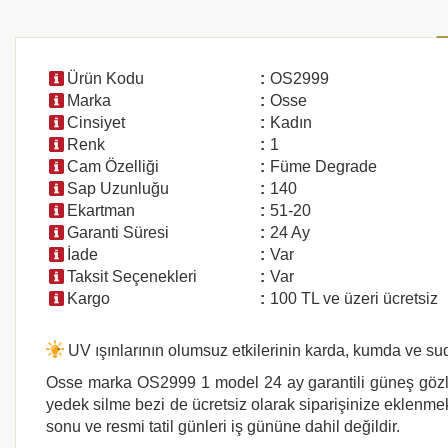
Ürün Kodu
:
OS2999
Marka
:
Osse
Cinsiyet
:
Kadın
Renk
:
1
Cam Özelliği
:
Füme Degrade
Sap Uzunluğu
:
140
Ekartman
:
51-20
Garanti Süresi
:
24 Ay
İade
:
Var
Taksit Seçenekleri
:
Var
Kargo
:
100 TL ve üzeri ücretsiz
UV ışınlarının olumsuz etkilerinin karda, kumda ve s
Osse
marka
OS2999 1
model 24 ay garantili güneş gözlü
yedek silme bezi de ücretsiz olarak siparişinize eklenmekt
sonu ve resmi tatil günleri iş gününe dahil değildir.