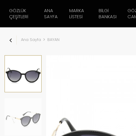
GÖZLÜK
ANA
MARKA
BILGI
GÖ
ÇEŞITLERI
SAYFA
LISTESI
BANKASI
CAM
Ana Sayfa
BAYAN