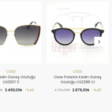
OSSE
OSSE
adın Güneş Gözlüğü
Osse Polarize Kadın Güneş
OS3007 3
Gözlüğü OS2288 C1
0
3.499,00
%40
4.794,00
2.876,00
%40