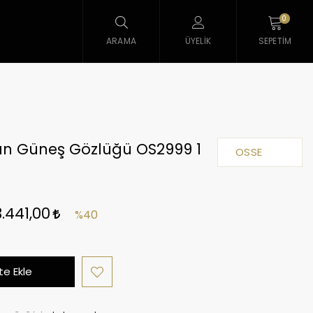
0
ARAMA
ÜYELIK
SEPETIM
ın Güneş Gözlüğü OS2999 1
OSSE
3.441,00
%40
e Ekle