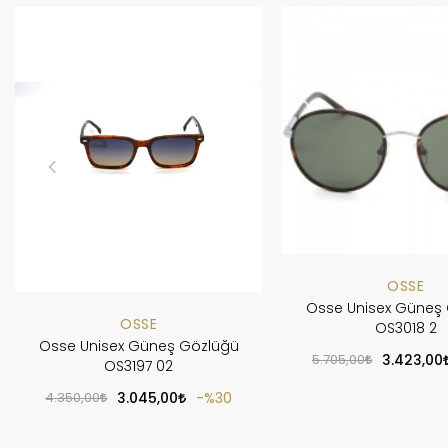
OSSE
Osse Unisex Güneş
OSSE
OS3018 2
Osse Unisex Güneş Gözlüğü
5.705,00
3.423,00
OS3197 02
4.350,00
3.045,00
%30