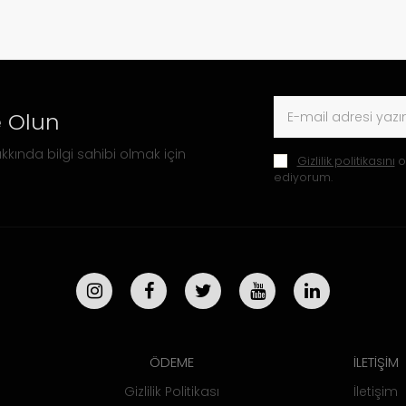
 Olun
kkında bilgi sahibi olmak için
Gizlilik politikasını
o
ediyorum.
ÖDEME
İLETİŞİM
Gizlilik Politikası
İletişim