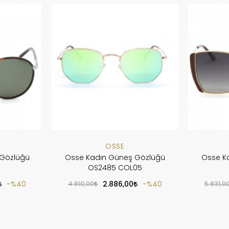
OSSE
 Gözlüğü
Osse Kadın Güneş Gözlüğü
Osse K
OS2485 COL05
%40
4.810,00
2.886,00
%40
5.831,0