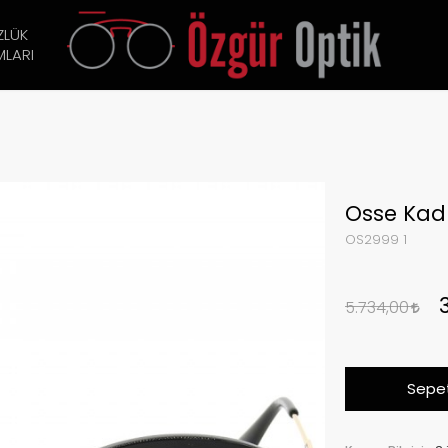
ZLÜK
LARI
Osse Kad
OS2999 1
5.734,00
Sepet