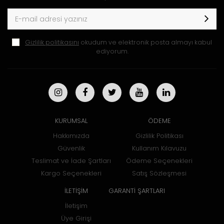
Gizlilik politikasını
okudum ve elektronik posta almayı kabul
ediyorum.
KURUMSAL
ÖDEME
Hakkımızda
Gizlilik Politikası
Güvenlik
Kullanım Kılavuzu
Teslimat ve İade Şartları
Ödeme Seçenekleri
Kargo Seçenekleri
Satış Sözleşmesi
İLETİŞİM
GARANTİ ŞARTLARI
İletişim
Üye Girişi