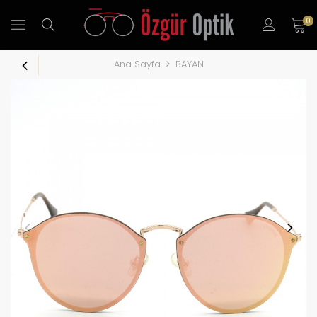
0
Ana Sayfa
BAYAN