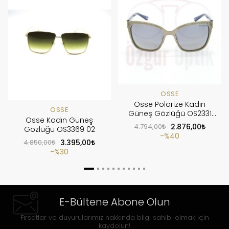
OSSE
Osse Polarize Kadın
OSSE
Güneş Gözlüğü OS2331
Osse Kadın Güneş
C2
4.794,00
2.876,00
Gözlüğü OS3369 02
%40
4.850,00
3.395,00
%30
E-Bültene Abone Olun
Fırsatlar ve duyurularımız hakkında bilgi sahibi olmak için
kaydolun!