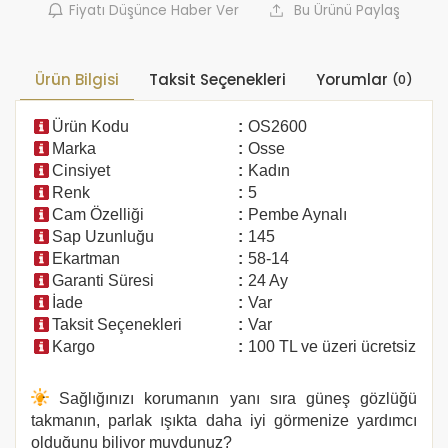
Fiyatı Düşünce Haber Ver
Bu Ürünü Paylaş
Ürün Bilgisi
Taksit Seçenekleri
Yorumlar
(0)
Ürün Kodu
:
OS2600
Marka
:
Osse
Cinsiyet
:
Kadın
Renk
:
5
Cam Özelliği
:
Pembe Aynalı
Sap Uzunluğu
:
145
Ekartman
:
58-14
Garanti Süresi
:
24 Ay
İade
:
Var
Taksit Seçenekleri
:
Var
Kargo
:
100 TL ve üzeri ücretsiz
Sağlığınızı korumanın yanı sıra güneş gözlüğü
takmanın, parlak ışıkta daha iyi görmenize yardımcı
olduğunu biliyor muydunuz?